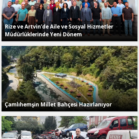
Rize ve Artvin’de Aile ve Sosyal Hizmetler
Müdürlüklerinde Yeni Dönem
Çamlıhemşin Millet Bahçesi Hazırlanıyor