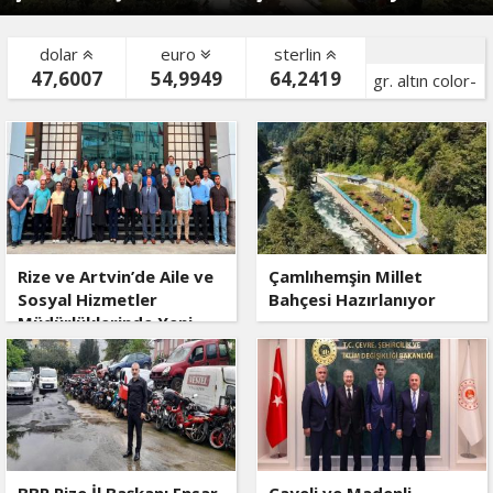
dolar
euro
sterlin
47,6007
54,9949
64,2419
gr. altın color-
bist color-
Rize ve Artvin’de Aile ve
Çamlıhemşin Millet
Sosyal Hizmetler
Bahçesi Hazırlanıyor
Müdürlüklerinde Yeni
Dönem