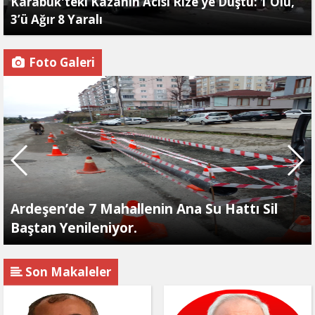
Karabük'teki Kazanın Acısı Rize’ye Düştü: 1 Ölü,
3’ü Ağır 8 Yaralı
Foto Galeri
Ardeşen’de 7 Mahallenin Ana Su Hattı Sil
Baştan Yenileniyor.
Son Makaleler