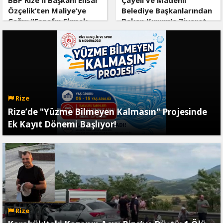
BBP Rize İl Başkanı Ensar
Çayeli ve Madenli
Özçelik’ten Maliye’ye
Belediye Başkanlarından
Çağrı: "Esnafın Ekmek
Bakan Kurum’a Ziyaret
Teknesine Haciz Borcu
Ödetmez, Üretimi
Durdurur!"
Rize
Rize’de "Yüzme Bilmeyen Kalmasın" Projesinde
Ek Kayıt Dönemi Başlıyor!
Rize