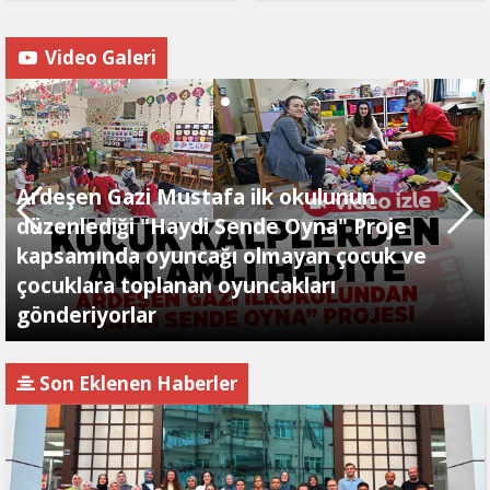
Video Galeri
Ardeşen Gazi Mustafa ilk okulunun
düzenlediği "Haydi Sende Oyna" Proje
kapsamında oyuncağı olmayan çocuk ve
çocuklara toplanan oyuncakları
gönderiyorlar
Son Eklenen Haberler