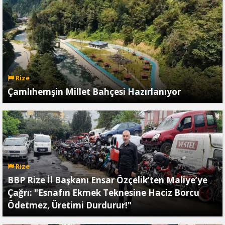
Rize
Çamlıhemşin Millet Bahçesi Hazırlanıyor
Rize
BBP Rize İl Başkanı Ensar Özçelik’ten Maliye’ye
Çağrı: "Esnafın Ekmek Teknesine Haciz Borcu
Ödetmez, Üretimi Durdurur!"