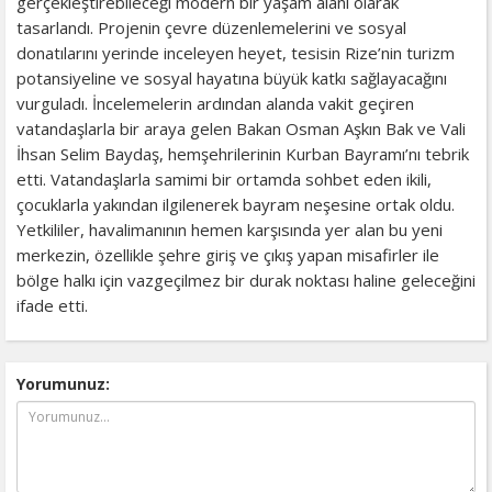
gerçekleştirebileceği modern bir yaşam alanı olarak
tasarlandı. Projenin çevre düzenlemelerini ve sosyal
donatılarını yerinde inceleyen heyet, tesisin Rize’nin turizm
potansiyeline ve sosyal hayatına büyük katkı sağlayacağını
vurguladı. İncelemelerin ardından alanda vakit geçiren
vatandaşlarla bir araya gelen Bakan Osman Aşkın Bak ve Vali
İhsan Selim Baydaş, hemşehrilerinin Kurban Bayramı’nı tebrik
etti. Vatandaşlarla samimi bir ortamda sohbet eden ikili,
çocuklarla yakından ilgilenerek bayram neşesine ortak oldu.
Yetkililer, havalimanının hemen karşısında yer alan bu yeni
merkezin, özellikle şehre giriş ve çıkış yapan misafirler ile
bölge halkı için vazgeçilmez bir durak noktası haline geleceğini
ifade etti.
Yorumunuz: