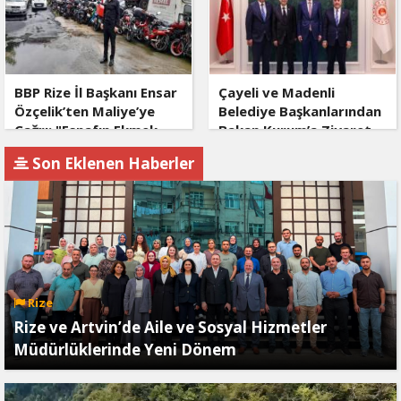
BBP Rize İl Başkanı Ensar
Çayeli ve Madenli
Özçelik’ten Maliye’ye
Belediye Başkanlarından
Çağrı: "Esnafın Ekmek
Bakan Kurum’a Ziyaret
Teknesine Haciz Borcu
Son Eklenen Haberler
Ödetmez, Üretimi
Durdurur!"
Rize
Rize ve Artvin’de Aile ve Sosyal Hizmetler
Müdürlüklerinde Yeni Dönem