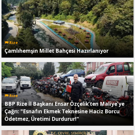
Rize
Çamlıhemşin Millet Bahçesi Hazırlanıyor
Rize
BBP Rize İl Başkanı Ensar Özçelik’ten Maliye’ye
Çağrı: "Esnafın Ekmek Teknesine Haciz Borcu
Ödetmez, Üretimi Durdurur!"