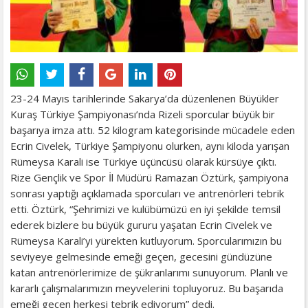
23-24 Mayıs tarihlerinde Sakarya’da düzenlenen Büyükler
Kuraş Türkiye Şampiyonası’nda Rizeli sporcular büyük bir
başarıya imza attı. 52 kilogram kategorisinde mücadele eden
Ecrin Civelek, Türkiye Şampiyonu olurken, aynı kiloda yarışan
Rümeysa Karali ise Türkiye üçüncüsü olarak kürsüye çıktı.
Rize Gençlik ve Spor İl Müdürü Ramazan Öztürk, şampiyona
sonrası yaptığı açıklamada sporcuları ve antrenörleri tebrik
etti. Öztürk, “Şehrimizi ve kulübümüzü en iyi şekilde temsil
ederek bizlere bu büyük gururu yaşatan Ecrin Civelek ve
Rümeysa Karali’yi yürekten kutluyorum. Sporcularımızın bu
seviyeye gelmesinde emeği geçen, gecesini gündüzüne
katan antrenörlerimize de şükranlarımı sunuyorum. Planlı ve
kararlı çalışmalarımızın meyvelerini topluyoruz. Bu başarıda
emeği geçen herkesi tebrik ediyorum” dedi.