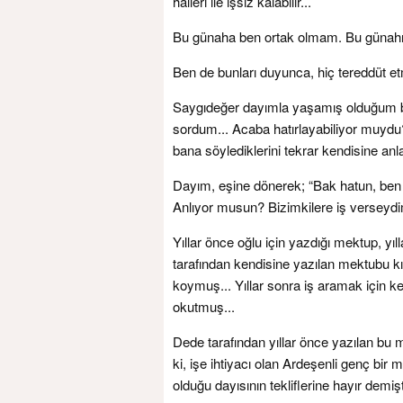
halleri ile işsiz kalabilir...
Bu günaha ben ortak olmam. Bu günahı t
Ben de bunları duyunca, hiç tereddüt et
Saygıdeğer dayımla yaşamış olduğum bu a
sordum... Acaba hatırlayabiliyor muydu
bana söylediklerini tekrar kendisine anl
Dayım, eşine dönerek; “Bak hatun, ben 
Anlıyor musun? Bizimkilere iş verseydim
Yıllar önce oğlu için yazdığı mektup, y
tarafından kendisine yazılan mektubu kır
koymuş... Yıllar sonra iş aramak için 
okutmuş...
Dede tarafından yıllar önce yazılan bu 
ki, işe ihtiyacı olan Ardeşenli genç bir 
olduğu dayısının tekliflerine hayır demişti