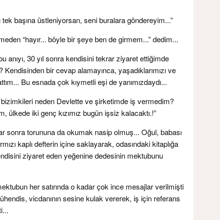
ek başına üstleniyorsan, seni buralara göndereyim...”
meden “hayır... böyle bir şeye ben de girmem...” dedim...
nıyı, 30 yıl sonra kendisini tekrar ziyaret ettiğimde
? Kendisinden bir cevap alamayınca, yaşadıklarımızı ve
attım... Bu esnada çok kıymetli eşi de yanımızdaydı...
bizimkileri neden Devlette ve şirketimde iş vermedim?
, ülkede iki genç kızımız bugün işsiz kalacaktı.!”
ıllar sonra torununa da okumak nasip olmuş... Oğul, babası
mızı kaplı defterin içine saklayarak, odasındaki kitaplığa
kendisini ziyaret eden yeğenine dedesinin mektubunu
mektubun her satırında o kadar çok ince mesajlar verilmişti
mühendis, vicdanının sesine kulak vererek, iş için referans
...