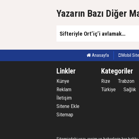
Yazarın Bazı Diğer M
Sifteriyle Ort’iç’i avlamak…
Anasayfa
Mobil Sit
Linkler
Kategoriler
Künye
Rize
Trabzon
Reklam
Türkiye
Sağlık
İletişim
Sitene Ekle
Sitemap