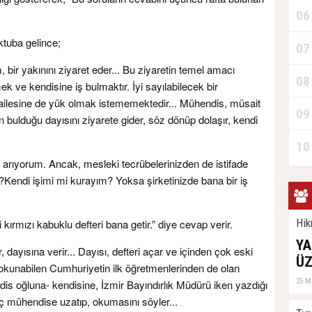
06
ktuba gelince;
07
ir yakınını ziyaret eder... Bu ziyaretin temel amacı
08
 ve kendisine iş bulmaktır. İyi sayılabilecek bir
ailesine de yük olmak istememektedir... Mühendis, müsait
09
bulduğu dayısını ziyarete gider, söz dönüp dolaşır, kendi
10
ş arıyorum. Ancak, mesleki tecrübelerinizden de istifade
endi işimi mi kurayım? Yoksa şirketinizde bana bir iş
Hik
ki kırmızı kabuklu defteri bana getir.” diye cevap verir.
YA
, dayısına verir... Dayısı, defteri açar ve içinden çok eski
ÜZ
 okunabilen Cumhuriyetin ilk öğretmenlerinden de olan
25 M
is oğluna- kendisine, İzmir Bayındırlık Müdürü iken yazdığı
ç mühendise uzatıp, okumasını söyler...