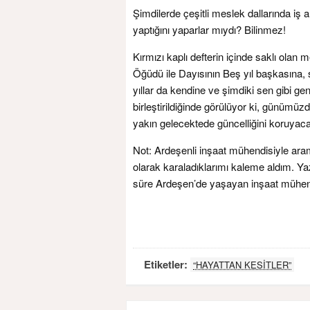
Şimdilerde çeşitli meslek dallarında iş
yaptığını yaparlar mıydı? Bilinmez!
Kırmızı kaplı defterin içinde saklı olan m
Öğüdü ile Dayısının Beş yıl başkasına,
yıllar da kendine ve şimdiki sen gibi gen
birleştirildiğinde görülüyor ki, günümüz
yakın gelecektede güncelliğini koruyaca
Not: Ardeşenli inşaat mühendisiyle ara
olarak karaladıklarımı kaleme aldım. 
süre Ardeşen’de yaşayan inşaat mühendis
Etiketler:
“HAYATTAN KESİTLER”