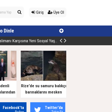
Giriş
Üye Ol
o Dinle
manı Karşısına Yeni Sosyal Yaşam Alan
adenli
Rize'de su samuru balıkçı
nlarından
barınaklarını mesken
 Ziyaret
tuttu
Facebook'ta
Twitter'da