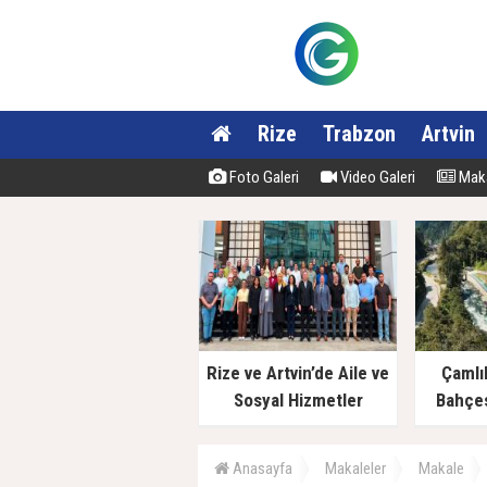
Rize
Trabzon
Artvin
Foto Galeri
Video Galeri
Maka
Rize ve Artvin’de Aile ve
Çamlı
Sosyal Hizmetler
Bahçes
Müdürlüklerinde Yeni
Dönem
Anasayfa
Makaleler
Makale