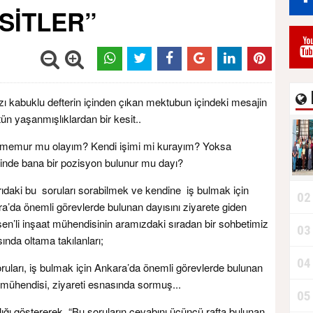
SİTLER”
Durdurur!"
zı kabuklu defterin içinden çıkan mektubun içindeki mesajin
tün yaşanmışlıklardan bir kesit..
memur mu olayım? Kendi işimi mi kurayım? Yoksa
tinde bana bir pozisyon bulunur mu dayı?
ıdaki bu soruları sorabilmek ve kendine iş bulmak için
02
a’da önemli görevlerde bulunan dayısını ziyarete giden
en’li inşaat mühendisinin aramızdaki sıradan bir sohbetimiz
03
B
ında oltama takılanları;
04
ruları, iş bulmak için Ankara’da önemli görevlerde bulunan
t mühendisi, ziyareti esnasında sormuş...
05
plığı göstererek, “Bu soruların cevabını üçüncü rafta bulunan