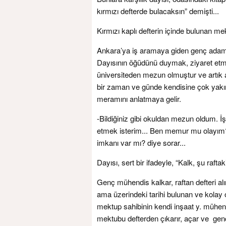
kırmızı defterde bulacaksın” demişti...
Kırmızı kaplı defterin içinde bulunan me
Ankara’ya iş aramaya giden genç adam, b
Dayısının öğüdünü duymak, ziyaret etmek
üniversiteden mezun olmuştur ve artık 
bir zaman ve günde kendisine çok yakın 
meramını anlatmaya gelir.
-Bildiğiniz gibi okuldan mezun oldum. İ
etmek isterim... Ben memur mu olayım?K
imkanı var mı? diye sorar...
Dayısı, sert bir ifadeyle, “Kalk, şu rafta
Genç mühendis kalkar, raftan defteri alır
ama üzerindeki tarihi bulunan ve kolay
mektup sahibinin kendi inşaat y. mühend
mektubu defterden çıkarır, açar ve gen