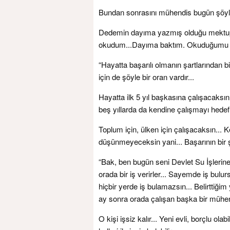
Bundan sonrasını mühendis bugün şöyle
Dedemin dayıma yazmış olduğu mektup, 
okudum...Dayıma baktım. Okuduğumu an
“Hayatta başarılı olmanın şartlarından b
için de şöyle bir oran vardır...
Hayatta ilk 5 yıl başkasına çalışacaksı
beş yıllarda da kendine çalışmayı hedef
Toplum için, ülken için çalışacaksın..
düşünmeyeceksin yani... Başarının bir şa
“Bak, ben bugün seni Devlet Su İşlerine
orada bir iş verirler... Sayemde iş bulu
hiçbir yerde iş bulamazsın... Belirttiğim
ay sonra orada çalışan başka bir mühendi
O kişi işsiz kalır... Yeni evli, borçlu olab