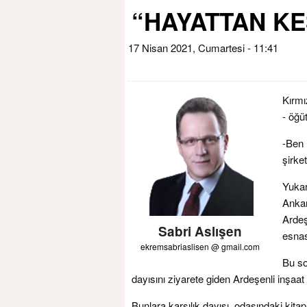
“HAYATTAN KE
17 Nisan 2021, Cumartesi - 11:41
Kırmı
- öğü
-Ben 
şirke
Yukar
Ankar
Ardeş
Sabri Aslışen
esnas
ekremsabriaslisen @ gmail.com
Bu so
dayısını ziyarete giden Ardeşenli inşaa
Bunlara karşılık dayısı, odasındaki kita