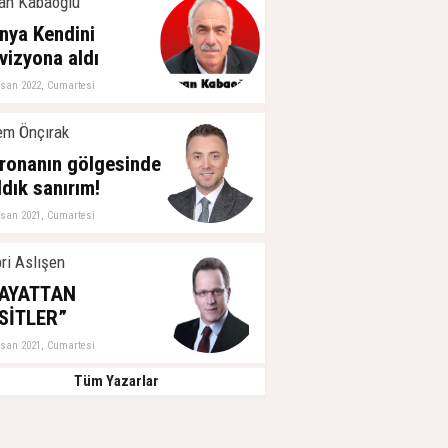
an Kabaoğlu
nya Kendini
vizyona aldı
isan 2022, Cumartesi
m Önçırak
ronanın gölgesinde
ldık sanırım!
isan 2021, Cumartesi
ri Aslışen
AYATTAN
SİTLER”
isan 2021, Cumartesi
Tüm Yazarlar