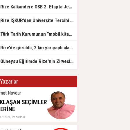
Rize Kalkandere OSB 2. Etapta Jeolojik Etüt Çalışmaları Başladı
Rize İŞKUR’dan Üniversite Tercihi Yapan Adaylara DABİS Desteği
Türk Tarih Kurumunun "mobil kitap satış mağazası" Rize'ye geldi
Rize’de görüldü, 2 km yarıçaplı alan karantinada
Güneysu Eğitimde Rize'nin Zirvesinde: LGS ve YKS’de Rize Birinciliği Geldi!
Yazarlar
met Navdar
KLAŞAN SEÇİMLER
ERİNE
art 2024, Pazartesi