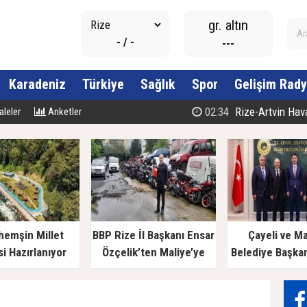
gr. altın
- / -
---
Karadeniz
Türkiye
Sağlık
Spor
Gelişim Rady
02:34
Rize-Artvin Havali
leler
Anketler
hemşin Millet
BBP Rize İl Başkanı Ensar
Çayeli ve M
i Hazırlanıyor
Özçelik’ten Maliye’ye
Belediye Başka
Çağrı: "Esnafın Ekmek
Bakan Kurum’a
Teknesine Haciz Borcu
Ödetmez, Üretimi