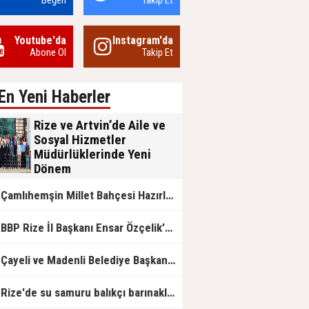
Beğen
Takip Et
Youtube'da
Instagram'da
Abone Ol
Takip Et
En Yeni Haberler
Rize ve Artvin’de Aile ve
Sosyal Hizmetler
Müdürlüklerinde Yeni
Dönem
Aile ve Sosyal Hizmetler Bakanlığı
Çamlıhemşin Millet Bahçesi Hazırlanıyor
bünyesinde Rize ve Artvin İl
Müdürlüklerinde gerçekleşen görev
değişimleri, kurumsal nezaket ve
BP Rize İl Başkanı Ensar Özçelik’ten Maliye’ye Çağrı: "Esnafın Ekmek Teknesine Haciz Borcu Ödetmez, Üretimi Durdurur!"
devlet geleneğinin ön plana çıktığı
anlamlı devir teslim törenleriyle
tamamlandı.
Çayeli ve Madenli Belediye Başkanlarından Bakan Kurum’a Ziyaret
Rize'de su samuru balıkçı barınaklarını mesken tuttu