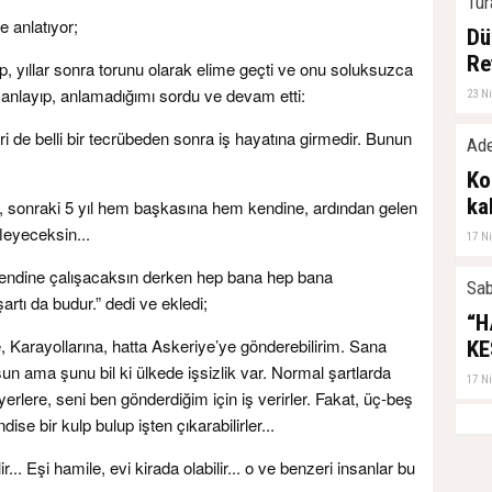
Tur
 anlatıyor;
Dü
Re
yıllar sonra torunu olarak elime geçti ve onu soluksuzca
layıp, anlamadığımı sordu ve devam etti:
23 N
iri de belli bir tecrübeden sonra iş hayatına girmedir. Bunun
Ade
Ko
ka
n, sonraki 5 yıl hem başkasına hem kendine, ardından gelen
leyeceksin...
17 N
. Kendine çalışacaksın derken hep bana hep bana
Sab
rtı da budur.” dedi ve ekledi;
“H
, Karayollarına, hatta Askeriye’ye gönderebilirim. Sana
KE
rsun ama şunu bil ki ülkede işsizlik var. Normal şartlarda
17 N
 yerlere, seni ben gönderdiğim için iş verirler. Fakat, üç-beş
se bir kulp bulup işten çıkarabilirler...
ilir... Eşi hamile, evi kirada olabilir... o ve benzeri insanlar bu