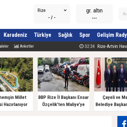
gr. altın
- / -
---
Karadeniz
Türkiye
Sağlık
Spor
Gelişim Rady
02:34
Rize-Artvin Havali
leler
Anketler
hemşin Millet
BBP Rize İl Başkanı Ensar
Çayeli ve M
i Hazırlanıyor
Özçelik’ten Maliye’ye
Belediye Başka
Çağrı: "Esnafın Ekmek
Bakan Kurum’a
Teknesine Haciz Borcu
Ödetmez, Üretimi