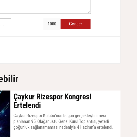
Gönder
ebilir
Çaykur Rizespor Kongresi
Ertelendi
Çaykur Rizespor Kulübü’nün bugün gerçekleştirilmesi
planlanan 95. Olağanüstü Genel Kurul Toplantısı, yeterli
çoğunluk sağlanamaması nedeniyle 4 Haziran'a ertelendi.