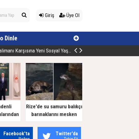
Giriş
Üye Ol
o Dinle
manı Karşısına Yeni Sosyal Yaşam Alan
adenli
Rize'de su samuru balıkçı
nlarından
barınaklarını mesken
 Ziyaret
tuttu
Facebook'ta
Twitter'da