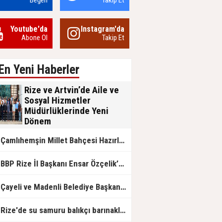
Beğen
Takip Et
Youtube'da
Instagram'da
Abone Ol
Takip Et
En Yeni Haberler
Rize ve Artvin’de Aile ve
Sosyal Hizmetler
Müdürlüklerinde Yeni
Dönem
Aile ve Sosyal Hizmetler Bakanlığı
Çamlıhemşin Millet Bahçesi Hazırlanıyor
bünyesinde Rize ve Artvin İl
Müdürlüklerinde gerçekleşen görev
değişimleri, kurumsal nezaket ve
BP Rize İl Başkanı Ensar Özçelik’ten Maliye’ye Çağrı: "Esnafın Ekmek Teknesine Haciz Borcu Ödetmez, Üretimi Durdurur!"
devlet geleneğinin ön plana çıktığı
anlamlı devir teslim törenleriyle
tamamlandı.
Çayeli ve Madenli Belediye Başkanlarından Bakan Kurum’a Ziyaret
Rize'de su samuru balıkçı barınaklarını mesken tuttu