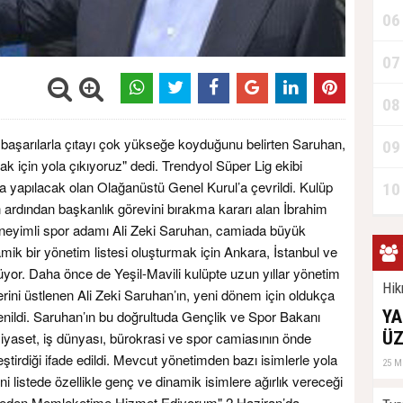
06
07
08
 başarılarla çıtayı çok yükseğe koyduğunu belirten Saruhan,
09
 için yola çıkıyoruz" dedi. Trendyol Süper Lig ekibi
a yapılacak olan Olağanüstü Genel Kurul’a çevrildi. Kulüp
10
nin ardından başkanlık görevini bırakma kararı alan İbrahim
deneyimli spor adamı Ali Zeki Saruhan, camiada büyük
mik bir yönetim listesi oluşturmak için Ankara, İstanbul ve
üyor. Daha önce de Yeşil-Mavili kulüpte uzun yıllar yönetim
Hik
lerini üstlenen Ali Zeki Saruhan’ın, yeni dönem için oldukça
YA
enildi. Saruhan’ın bu doğrultuda Gençlik ve Spor Bakanı
ÜZ
aset, iş dünyası, bürokrasi ve spor camiasının önde
eştirdiği ifade edildi. Mevcut yönetimden bazı isimlerle yola
25 M
 listede özellikle genç ve dinamik isimlere ağırlık vereceği
klemeden Memleketime Hizmet Ediyorum" 2 Haziran’da