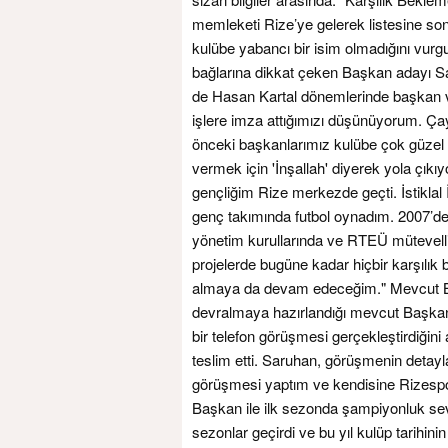
memleketi Rize’ye gelerek listesine son 
kulübe yabancı bir isim olmadığını vurg
bağlarına dikkat çeken Başkan adayı S
de Hasan Kartal dönemlerinde başkan ve
işlere imza attığımızı düşünüyorum. Ça
önceki başkanlarımız kulübe çok güzel 
vermek için 'İnşallah' diyerek yola çı
gençliğim Rize merkezde geçti. İstikla
genç takımında futbol oynadım. 2007’d
yönetim kurullarında ve RTEÜ mütevelli 
projelerde bugüne kadar hiçbir karşılı
almaya da devam edeceğim." Mevcut Baş
devralmaya hazırlandığı mevcut Başkan 
bir telefon görüşmesi gerçekleştirdiğin
teslim etti. Saruhan, görüşmenin detayla
görüşmesi yaptım ve kendisine Rizespor'
Başkan ile ilk sezonda şampiyonluk se
sezonlar geçirdi ve bu yıl kulüp tarihini