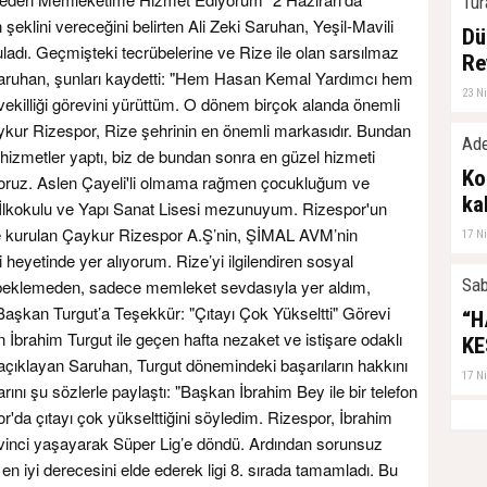
Tur
şeklini vereceğini belirten Ali Zeki Saruhan, Yeşil-Mavili
Dü
uladı. Geçmişteki tecrübelerine ve Rize ile olan sarsılmaz
Re
aruhan, şunları kaydetti: "Hem Hasan Kemal Yardımcı hem
23 N
killiği görevini yürüttüm. O dönem birçok alanda önemli
ykur Rizespor, Rize şehrinin en önemli markasıdır. Bundan
Ade
hizmetler yaptı, biz de bundan sonra en güzel hizmeti
Ko
kıyoruz. Aslen Çayeli'li olmama rağmen çocukluğum ve
ka
l İlkokulu ve Yapı Sanat Lisesi mezunuyum. Rizespor'un
e kurulan Çaykur Rizespor A.Ş’nin, ŞİMAL AVM’nin
17 N
heyetinde yer alıyorum. Rize’yi ilgilendiren sosyal
Sab
k beklemeden, sadece memleket sevdasıyla yer aldım,
kan Turgut’a Teşekkür: "Çıtayı Çok Yükseltti" Görevi
“H
İbrahim Turgut ile geçen hafta nezaket ve istişare odaklı
KE
i açıklayan Saruhan, Turgut dönemindeki başarıların hakkını
17 N
rını şu sözlerle paylaştı: "Başkan İbrahim Bey ile bir telefon
da çıtayı çok yükselttiğini söyledim. Rizespor, İbrahim
vinci yaşayarak Süper Lig’e döndü. Ardından sorunsuz
n en iyi derecesini elde ederek ligi 8. sırada tamamladı. Bu