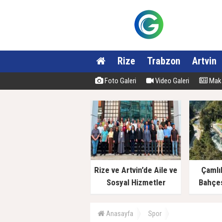
Rize
Trabzon
Artvin
Foto Galeri
Video Galeri
Maka
Rize ve Artvin’de Aile ve
Çamlı
Sosyal Hizmetler
Bahçes
Müdürlüklerinde Yeni
Dönem
Anasayfa
Spor