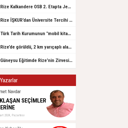
Rize Kalkandere OSB 2. Etapta Jeolojik Etüt Çalışmaları Başladı
Rize İŞKUR’dan Üniversite Tercihi Yapan Adaylara DABİS Desteği
Türk Tarih Kurumunun "mobil kitap satış mağazası" Rize'ye geldi
Rize’de görüldü, 2 km yarıçaplı alan karantinada
Güneysu Eğitimde Rize'nin Zirvesinde: LGS ve YKS’de Rize Birinciliği Geldi!
Yazarlar
met Navdar
KLAŞAN SEÇİMLER
ERİNE
art 2024, Pazartesi