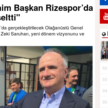
him Başkan Rizespor’da
Durdurur!"
eltti"
’da gerçekleştirilecek Olağanüstü Genel
i Zeki Saruhan, yeni dönem vizyonunu ve
02
03
B
04
05