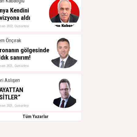
an Kabaoğlu
nya Kendini
vizyona aldı
isan 2022, Cumartesi
m Önçırak
ronanın gölgesinde
ldık sanırım!
isan 2021, Cumartesi
ri Aslışen
AYATTAN
SİTLER”
isan 2021, Cumartesi
Tüm Yazarlar