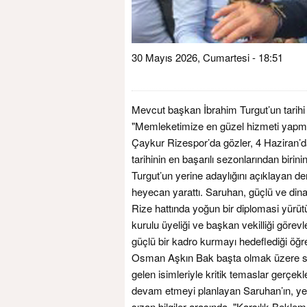
30 Mayıs 2026, Cumartesi - 18:51
Mevcut başkan İbrahim Turgut’un tarihi
"Memleketimize en güzel hizmeti yapmak
Çaykur Rizespor’da gözler, 4 Haziran’d
tarihinin en başarılı sezonlarından biri
Turgut’un yerine adaylığını açıklayan 
heyecan yarattı. Saruhan, güçlü ve dina
Rize hattında yoğun bir diplomasi yürüt
kurulu üyeliği ve başkan vekilliği görev
güçlü bir kadro kurmayı hedeflediği öğr
Osman Aşkın Bak başta olmak üzere siy
gelen isimleriyle kritik temaslar gerçekl
devam etmeyi planlayan Saruhan’ın, yeni
sızan bilgiler arasında. "Karşılık Be