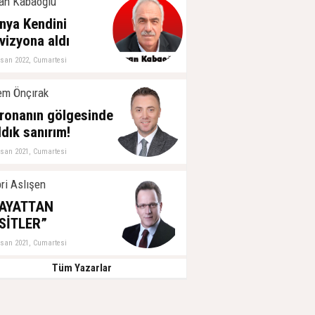
an Kabaoğlu
nya Kendini
vizyona aldı
isan 2022, Cumartesi
m Önçırak
ronanın gölgesinde
ldık sanırım!
isan 2021, Cumartesi
ri Aslışen
AYATTAN
SİTLER”
isan 2021, Cumartesi
Tüm Yazarlar