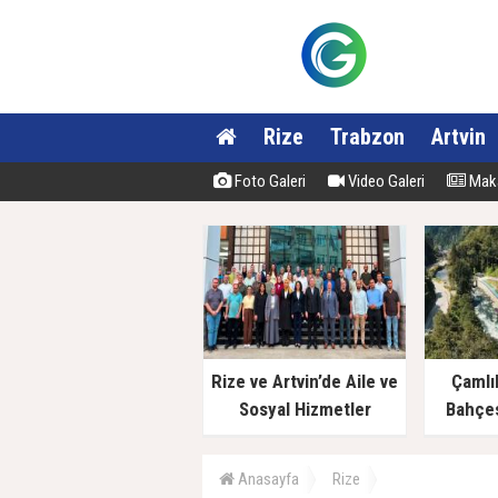
Rize
Trabzon
Artvin
Foto Galeri
Video Galeri
Maka
Rize ve Artvin’de Aile ve
Çamlı
Sosyal Hizmetler
Bahçes
Müdürlüklerinde Yeni
Dönem
Anasayfa
Rize