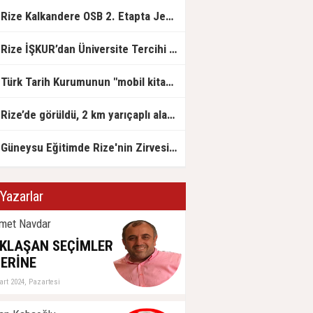
Rize Kalkandere OSB 2. Etapta Jeolojik Etüt Çalışmaları Başladı
Rize İŞKUR’dan Üniversite Tercihi Yapan Adaylara DABİS Desteği
Türk Tarih Kurumunun "mobil kitap satış mağazası" Rize'ye geldi
Rize’de görüldü, 2 km yarıçaplı alan karantinada
Güneysu Eğitimde Rize'nin Zirvesinde: LGS ve YKS’de Rize Birinciliği Geldi!
Yazarlar
met Navdar
KLAŞAN SEÇİMLER
ERİNE
art 2024, Pazartesi