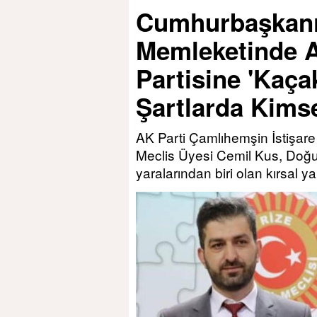
Cumhurbaşkanı
Memleketinde A
Partisine 'Kaça
Şartlarda Kim
AK Parti Çamlıhemşin İstişar
Meclis Üyesi Cemil Kus, Doğ
yaralarından biri olan kırsal y