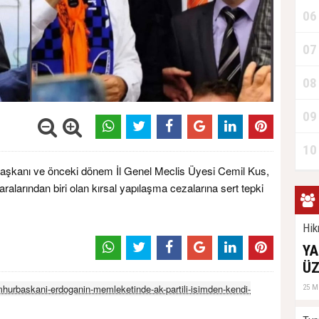
06
07
08
09
10
Başkanı ve önceki dönem İl Genel Meclis Üyesi Cemil Kus,
larından biri olan kırsal yapılaşma cezalarına sert tepki
Hik
YA
ÜZ
hurbaskani-erdoganin-memleketinde-ak-partili-isimden-kendi-
25 M