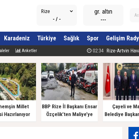
gr. altın
- / -
---
Karadeniz
Türkiye
Sağlık
Spor
Gelişim Rady
02:34
Rize-Artvin Havali
leler
Anketler
hemşin Millet
BBP Rize İl Başkanı Ensar
Çayeli ve M
i Hazırlanıyor
Özçelik’ten Maliye’ye
Belediye Başka
Çağrı: "Esnafın Ekmek
Bakan Kurum’a
Teknesine Haciz Borcu
Ödetmez, Üretimi