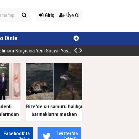
Giriş
Üye Ol
o Dinle
manı Karşısına Yeni Sosyal Yaşam Alan
adenli
Rize'de su samuru balıkçı
nlarından
barınaklarını mesken
 Ziyaret
tuttu
Facebook'ta
Twitter'da