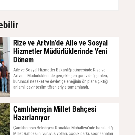
ebilir
Rize ve Artvin’de Aile ve Sosyal
Hizmetler Müdürlüklerinde Yeni
Dönem
Aile ve Sosyal Hizmetler Bakanlığı bünyesinde Rize ve
Artvin İl Müdürlüklerinde gerçekleşen görev değişimleri,
kurumsal nezaket ve devlet geleneğinin ön plana çıktığı
anlamlı devir teslim törenleriyle tamamlandı.
31 Temmuz 2026, Cuma - 00:04
Çamlıhemşin Millet Bahçesi
Hazırlanıyor
Çamlıhemşin Belediyesi Konaklar Mahallesi’nde hazırladığı
Millet Bahçesi’ni yürüyüş yolları, çocuk parkı, spor sahaları