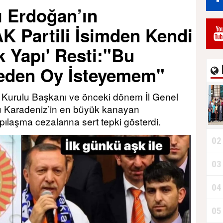
 Erdoğan’ın
Durdurur!"
K Partili İsimden Kendi
k Yapı' Resti:"Bu
seden Oy İsteyemem"
e Kurulu Başkanı ve önceki dönem İl Genel
u Karadeniz’in en büyük kanayan
apılaşma cezalarına sert tepki gösterdi.
02
03
B
04
05