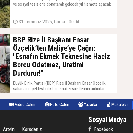
ve sosyal tesislerle donatarak gelecek yıl hizmete açacak
31 Temmuz 2026, Cuma - 00:04
BBP Rize İl Başkanı Ensar
Özçelik’ten Maliye’ye Çağrı:
"Esnafın Ekmek Teknesine Haciz
Borcu Ödetmez, Üretimi
Durdurur!"
Büyük Birlik Partisi (BBP) Rize İl Başkanı Ensar Özçelik,
sahada gerçekleştirdikleri esnaf ziyaretlerinin ardından
kamu alacakları ve vergi tahsilatı süreçlerinde yaşanan
sıkıntılara dikkat çekerek Hazine ve Maliye Bakanlığına
e
Video Galeri
Foto Galeri
Yazarlar
Makaleler
çağrıda bulundu.
Sosyal Medya
Artvin
Karadeniz
Facebook