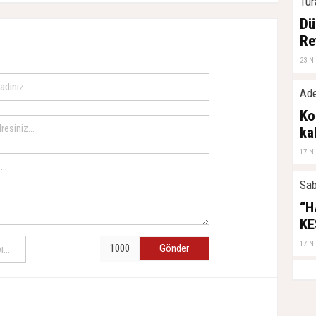
Tur
Dü
Re
23 N
Ade
Ko
ka
17 N
Sab
“H
KE
17 N
Gönder