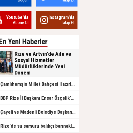
Beğen
Takip Et
Youtube'da
Instagram'da
Abone Ol
Takip Et
En Yeni Haberler
Rize ve Artvin’de Aile ve
Sosyal Hizmetler
Müdürlüklerinde Yeni
Dönem
Aile ve Sosyal Hizmetler Bakanlığı
Çamlıhemşin Millet Bahçesi Hazırlanıyor
bünyesinde Rize ve Artvin İl
Müdürlüklerinde gerçekleşen görev
değişimleri, kurumsal nezaket ve
BP Rize İl Başkanı Ensar Özçelik’ten Maliye’ye Çağrı: "Esnafın Ekmek Teknesine Haciz Borcu Ödetmez, Üretimi Durdurur!"
devlet geleneğinin ön plana çıktığı
anlamlı devir teslim törenleriyle
tamamlandı.
Çayeli ve Madenli Belediye Başkanlarından Bakan Kurum’a Ziyaret
Rize'de su samuru balıkçı barınaklarını mesken tuttu