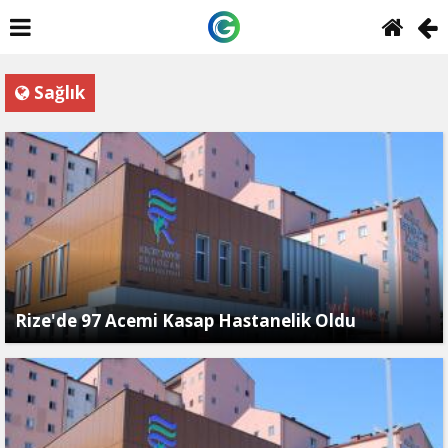
Sağlık
Rize'de 97 Acemi Kasap Hastanelik Oldu