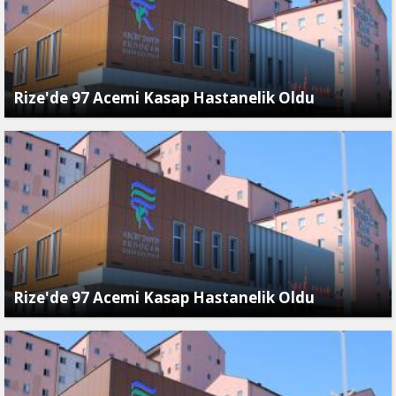
Rize'de 97 Acemi Kasap Hastanelik Oldu
Rize'de 97 Acemi Kasap Hastanelik Oldu