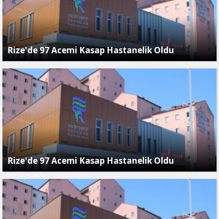
Rize'de 97 Acemi Kasap Hastanelik Oldu
Rize'de 97 Acemi Kasap Hastanelik Oldu