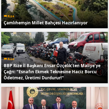
Rize
Çamlıhemşin Millet Bahçesi Hazırlanıyor
Rize
BBP Rize İl Başkanı Ensar Özçelik’ten Maliye’ye
Çağrı: "Esnafın Ekmek Teknesine Haciz Borcu
Ödetmez, Üretimi Durdurur!"