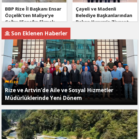
BBP Rize İl Başkanı Ensar
Çayeli ve Madenli
Özçelik’ten Maliye’ye
Belediye Başkanlarından
Çağrı: "Esnafın Ekmek
Bakan Kurum’a Ziyaret
Teknesine Haciz Borcu
Son Eklenen Haberler
Ödetmez, Üretimi
Durdurur!"
Rize
Rize ve Artvin’de Aile ve Sosyal Hizmetler
Müdürlüklerinde Yeni Dönem