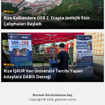
Rize
Rize Kalkandere OSB 2. Etapta Jeolojik Etüt
Çalışmaları Başladı
Rize
Rize İŞKUR’dan Üniversite Tercihi Yapan
Adaylara DABİS Desteği
Normal Görünümüne Geç
Copyright © 2026, gelisimtv.com.tr