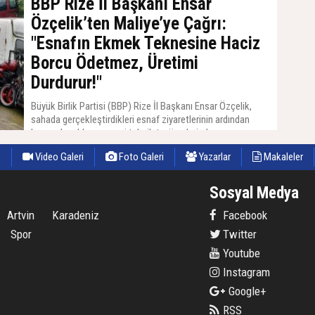
BBP Rize İl Başkanı Ensar
Özçelik’ten Maliye’ye Çağrı:
"Esnafın Ekmek Teknesine Haciz
Borcu Ödetmez, Üretimi
Durdurur!"
Büyük Birlik Partisi (BBP) Rize İl Başkanı Ensar Özçelik,
sahada gerçekleştirdikleri esnaf ziyaretlerinin ardından
kamu alacakları ve vergi tahsilatı süreçlerinde yaşanan
sıkıntılara dikkat çekerek Hazine ve Maliye Bakanlığına
e
Video Galeri
Foto Galeri
Yazarlar
Makaleler
çağrıda bulundu.
Sosyal Medya
Artvin
Karadeniz
Facebook
Spor
Twitter
Youtube
Instagram
Google+
RSS