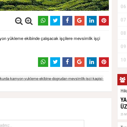
06
07
08
n yükleme ekibinde çalışacak işçilere mevsimlik işçi
09
10
ykurda-kamyon-yukleme-ekibine-dogrudan-mevsimlik-isci-kapisi-
Hik
YA
ÜZ
25 M