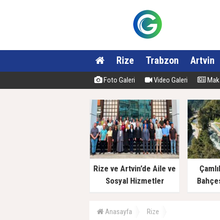
Rize
Trabzon
Artvin
Foto Galeri
Video Galeri
Maka
Rize ve Artvin’de Aile ve
Çamlı
Sosyal Hizmetler
Bahçes
Müdürlüklerinde Yeni
Dönem
Anasayfa
Rize