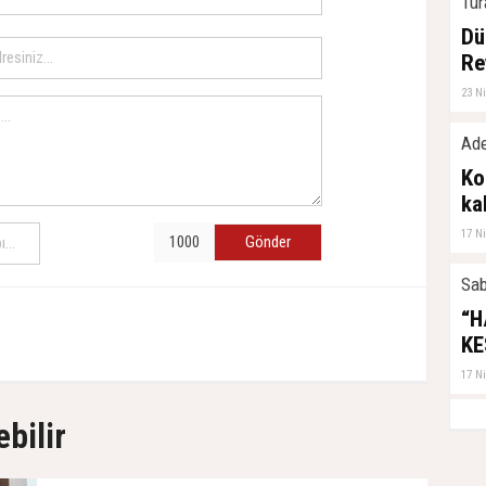
Tur
Dü
Re
23 N
Ade
Ko
ka
17 N
Gönder
Sab
“H
KE
17 N
ebilir