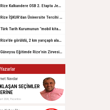
Rize Kalkandere OSB 2. Etapta Jeolojik Etüt Çalışmaları Başladı
Rize İŞKUR’dan Üniversite Tercihi Yapan Adaylara DABİS Desteği
Türk Tarih Kurumunun "mobil kitap satış mağazası" Rize'ye geldi
Rize’de görüldü, 2 km yarıçaplı alan karantinada
Güneysu Eğitimde Rize'nin Zirvesinde: LGS ve YKS’de Rize Birinciliği Geldi!
Yazarlar
met Navdar
KLAŞAN SEÇİMLER
ERİNE
art 2024, Pazartesi