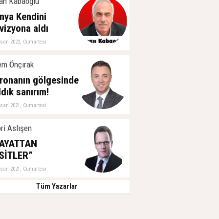
an Kabaoğlu
nya Kendini
vizyona aldı
isan 2022, Cumartesi
m Önçırak
ronanın gölgesinde
ldık sanırım!
isan 2021, Cumartesi
ri Aslışen
AYATTAN
SİTLER”
isan 2021, Cumartesi
Tüm Yazarlar