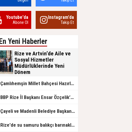
Beğen
Takip Et
Youtube'da
Instagram'da
Abone Ol
Takip Et
En Yeni Haberler
Rize ve Artvin’de Aile ve
Sosyal Hizmetler
Müdürlüklerinde Yeni
Dönem
Aile ve Sosyal Hizmetler Bakanlığı
Çamlıhemşin Millet Bahçesi Hazırlanıyor
bünyesinde Rize ve Artvin İl
Müdürlüklerinde gerçekleşen görev
değişimleri, kurumsal nezaket ve
BP Rize İl Başkanı Ensar Özçelik’ten Maliye’ye Çağrı: "Esnafın Ekmek Teknesine Haciz Borcu Ödetmez, Üretimi Durdurur!"
devlet geleneğinin ön plana çıktığı
anlamlı devir teslim törenleriyle
tamamlandı.
Çayeli ve Madenli Belediye Başkanlarından Bakan Kurum’a Ziyaret
Rize'de su samuru balıkçı barınaklarını mesken tuttu