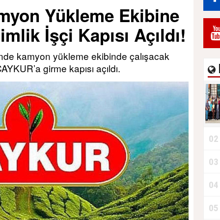
yon Yükleme Ekibine
Durdurur!"
lik İşçi Kapısı Açıldı!
inde kamyon yükleme ekibinde çalışacak
 ÇAYKUR’a girme kapısı açıldı.
02
03
B
04
05