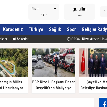
gr. altın
- / -
---
Karadeniz
Türkiye
Sağlık
Spor
Gelişim Rady
02:34
Rize-Artvin Havali
leler
Anketler
hemşin Millet
BBP Rize İl Başkanı Ensar
Çayeli ve M
i Hazırlanıyor
Özçelik’ten Maliye’ye
Belediye Başka
Çağrı: "Esnafın Ekmek
Bakan Kurum’a
Teknesine Haciz Borcu
Ödetmez, Üretimi