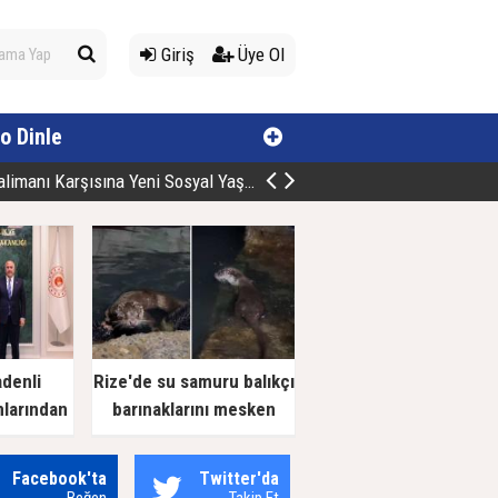
Giriş
Üye Ol
o Dinle
manı Karşısına Yeni Sosyal Yaşam Alan
adenli
Rize'de su samuru balıkçı
nlarından
barınaklarını mesken
 Ziyaret
tuttu
Facebook'ta
Twitter'da