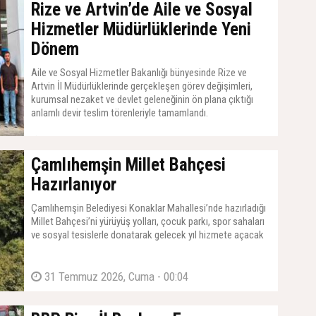
Rize ve Artvin’de Aile ve Sosyal
Hizmetler Müdürlüklerinde Yeni
Dönem
Aile ve Sosyal Hizmetler Bakanlığı bünyesinde Rize ve
Artvin İl Müdürlüklerinde gerçekleşen görev değişimleri,
kurumsal nezaket ve devlet geleneğinin ön plana çıktığı
anlamlı devir teslim törenleriyle tamamlandı.
31 Temmuz 2026, Cuma - 00:04
Çamlıhemşin Millet Bahçesi
Hazırlanıyor
Çamlıhemşin Belediyesi Konaklar Mahallesi’nde hazırladığı
Millet Bahçesi’ni yürüyüş yolları, çocuk parkı, spor sahaları
ve sosyal tesislerle donatarak gelecek yıl hizmete açacak
31 Temmuz 2026, Cuma - 00:04