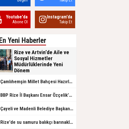
Beğen
Takip Et
Youtube'da
Instagram'da
Abone Ol
Takip Et
En Yeni Haberler
Rize ve Artvin’de Aile ve
Sosyal Hizmetler
Müdürlüklerinde Yeni
Dönem
Aile ve Sosyal Hizmetler Bakanlığı
Çamlıhemşin Millet Bahçesi Hazırlanıyor
bünyesinde Rize ve Artvin İl
Müdürlüklerinde gerçekleşen görev
değişimleri, kurumsal nezaket ve
BP Rize İl Başkanı Ensar Özçelik’ten Maliye’ye Çağrı: "Esnafın Ekmek Teknesine Haciz Borcu Ödetmez, Üretimi Durdurur!"
devlet geleneğinin ön plana çıktığı
anlamlı devir teslim törenleriyle
tamamlandı.
Çayeli ve Madenli Belediye Başkanlarından Bakan Kurum’a Ziyaret
Rize'de su samuru balıkçı barınaklarını mesken tuttu