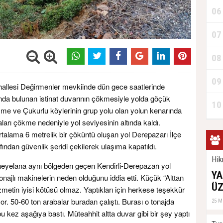
06
07
08
09
ahallesi Değirmenler mevkiinde dün gece saatlerinde
nda bulunan istinat duvarının çökmesiyle yolda göçük
10
me ve Çukurlu köylerinin grup yolu olan yolun kenarında
aları çökme nedeniyle yol seviyesinin altında kaldı.
alama 6 metrelik bir çöküntü oluşan yol Derepazarı İlçe
ından güvenlik şeridi çekilerek ulaşıma kapatıldı.
Hik
eyelana aynı bölgeden geçen Kendirli-Derepazarı yol
YA
najlı makinelerin neden olduğunu iddia etti. Küçük “Alttan
ÜZ
Hizmetin iyisi kötüsü olmaz. Yaptıkları için herkese teşekkür
. 50-60 ton arabalar buradan çalıştı. Burası o tonajda
25 M
 bu kez aşağıya bastı. Müteahhit altta duvar gibi bir şey yaptı