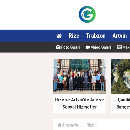
Rize
Trabzon
Artvin
Foto Galeri
Video Galeri
Maka
Rize ve Artvin’de Aile ve
Çamlı
Sosyal Hizmetler
Bahçes
Müdürlüklerinde Yeni
Dönem
Anasayfa
Rize