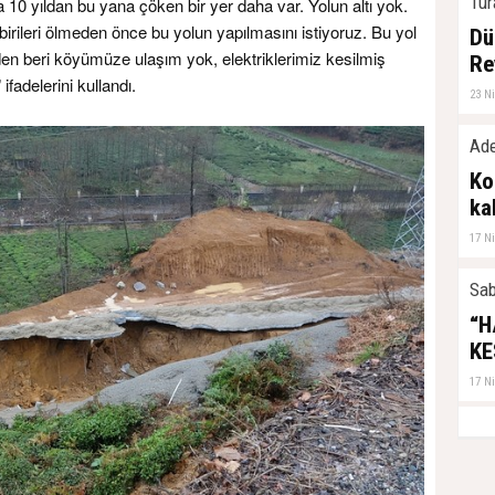
Tur
10 yıldan bu yana çöken bir yer daha var. Yolun altı yok.
z birileri ölmeden önce bu yolun yapılmasını istiyoruz. Bu yol
Dü
nden beri köyümüze ulaşım yok, elektriklerimiz kesilmiş
Re
ifadelerini kullandı.
23 N
Ade
Ko
ka
17 N
Sab
“H
KE
17 N