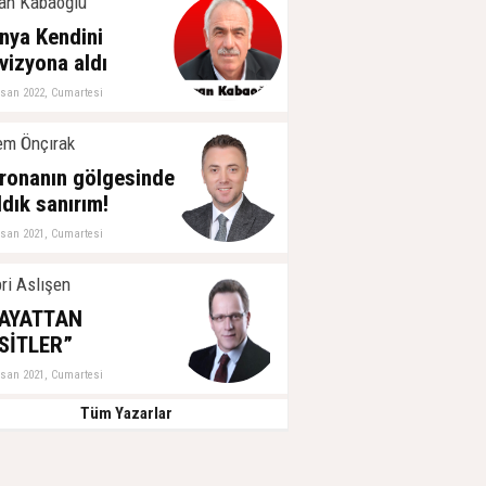
an Kabaoğlu
nya Kendini
vizyona aldı
isan 2022, Cumartesi
m Önçırak
ronanın gölgesinde
ldık sanırım!
isan 2021, Cumartesi
ri Aslışen
AYATTAN
SİTLER”
isan 2021, Cumartesi
Tüm Yazarlar