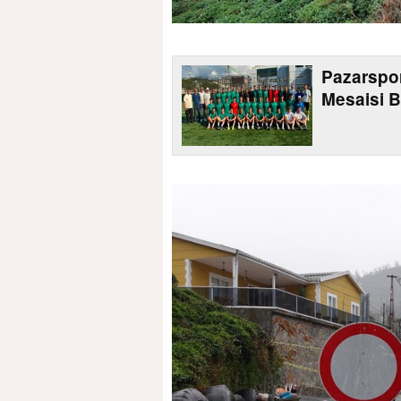
Pazarspo
Mesaisi B