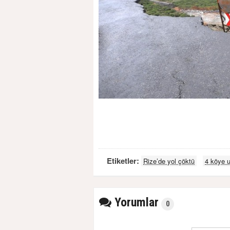
Etiketler:
Rize’de yol çöktü
4 köye 
Yorumlar
0