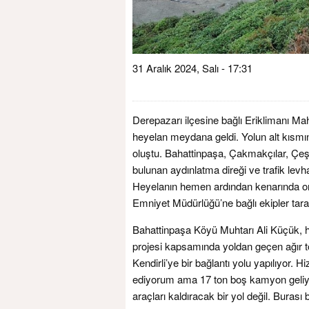
31 Aralık 2024, Salı - 17:31
Derepazarı ilçesine bağlı Eriklimanı M
heyelan meydana geldi. Yolun alt kısmı
oluştu. Bahattinpaşa, Çakmakçılar, Çeş
bulunan aydınlatma direği ve trafik levh
Heyelanın hemen ardından kenarında ort
Emniyet Müdürlüğü’ne bağlı ekipler taraf
Bahattinpaşa Köyü Muhtarı Ali Küçük, h
projesi kapsamında yoldan geçen ağır to
Kendirli’ye bir bağlantı yolu yapılıyor. 
ediyorum ama 17 ton boş kamyon geliyor
araçları kaldıracak bir yol değil. Burası