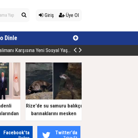
Giriş
Üye Ol
o Dinle
manı Karşısına Yeni Sosyal Yaşam Alan
adenli
Rize'de su samuru balıkçı
nlarından
barınaklarını mesken
 Ziyaret
tuttu
Facebook'ta
Twitter'da