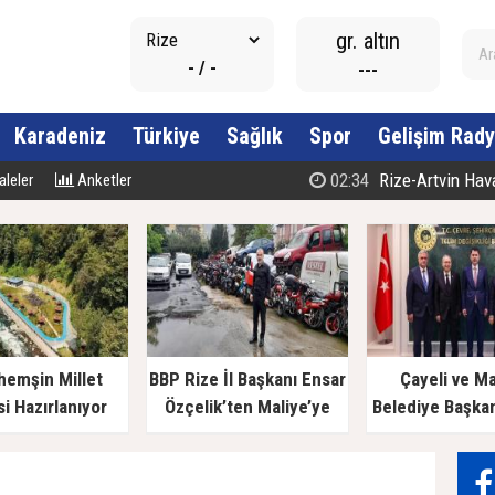
gr. altın
- / -
---
Karadeniz
Türkiye
Sağlık
Spor
Gelişim Rady
02:34
Rize-Artvin Havali
leler
Anketler
hemşin Millet
BBP Rize İl Başkanı Ensar
Çayeli ve M
i Hazırlanıyor
Özçelik’ten Maliye’ye
Belediye Başka
Çağrı: "Esnafın Ekmek
Bakan Kurum’a
Teknesine Haciz Borcu
Ödetmez, Üretimi