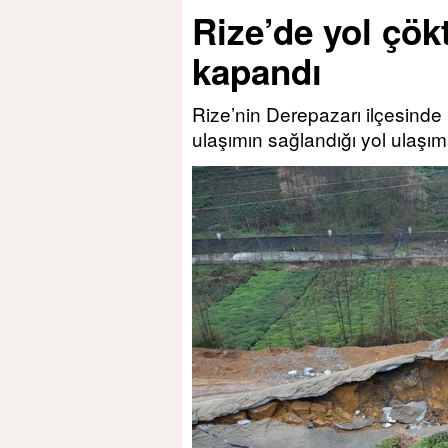
Rize’de yol çök
kapandı
Rize’nin Derepazarı ilçesind
ulaşımın sağlandığı yol ulaşı