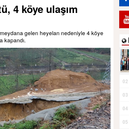
tü, 4 köye ulaşım
Durdurur!"
e meydana gelen heyelan nedeniyle 4 köye
ma kapandı.
02
03
B
04
05