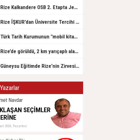
Rize Kalkandere OSB 2. Etapta Jeolojik Etüt Çalışmaları Başladı
Rize İŞKUR’dan Üniversite Tercihi Yapan Adaylara DABİS Desteği
Türk Tarih Kurumunun "mobil kitap satış mağazası" Rize'ye geldi
Rize’de görüldü, 2 km yarıçaplı alan karantinada
Güneysu Eğitimde Rize'nin Zirvesinde: LGS ve YKS’de Rize Birinciliği Geldi!
Yazarlar
met Navdar
KLAŞAN SEÇİMLER
ERİNE
art 2024, Pazartesi