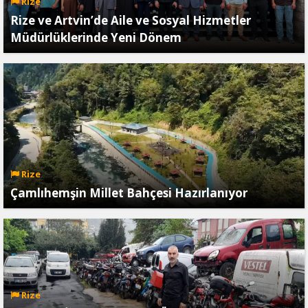
Rize
Rize ve Artvin’de Aile ve Sosyal Hizmetler
Müdürlüklerinde Yeni Dönem
Rize
Çamlıhemşin Millet Bahçesi Hazırlanıyor
Rize