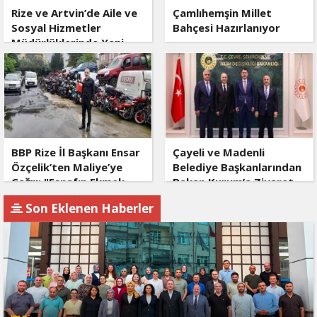
Rize ve Artvin’de Aile ve
Çamlıhemşin Millet
Sosyal Hizmetler
Bahçesi Hazırlanıyor
Müdürlüklerinde Yeni
Dönem
BBP Rize İl Başkanı Ensar
Çayeli ve Madenli
Özçelik’ten Maliye’ye
Belediye Başkanlarından
Çağrı: "Esnafın Ekmek
Bakan Kurum’a Ziyaret
Teknesine Haciz Borcu
Son Eklenen Haberler
Ödetmez, Üretimi
Durdurur!"