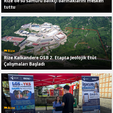
Rize'de su samuru balıkçı barınaklarını mesken
tuttu
Rize
Rize Kalkandere OSB 2. Etapta Jeolojik Etüt
Çalışmaları Başladı
Rize