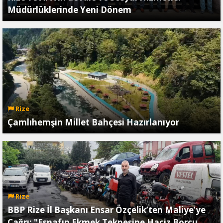
Müdürlüklerinde Yeni Dönem
Rize
Çamlıhemşin Millet Bahçesi Hazırlanıyor
Rize
BBP Rize İl Başkanı Ensar Özçelik’ten Maliye’ye
Çağrı: "Esnafın Ekmek Teknesine Haciz Borcu