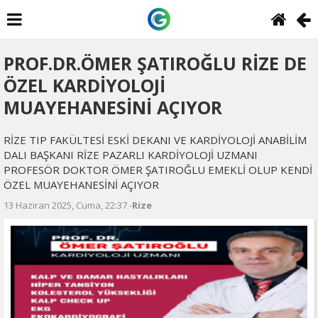
PROF.DR.ÖMER ŞATIROĞLU RİZE DE
ÖZEL KARDİYOLOJİ
MUAYEHANESİNİ AÇIYOR
RİZE TIP FAKÜLTESİ ESKİ DEKANI VE KARDİYOLOJİ ANABİLİM
DALI BAŞKANI RİZE PAZARLI KARDİYOLOJİ UZMANI
PROFESÖR DOKTOR ÖMER ŞATIROĞLU EMEKLİ OLUP KENDİ
ÖZEL MUAYEHANESİNİ AÇIYOR
13 Haziran 2025, Cuma, 22:37 -
Rize