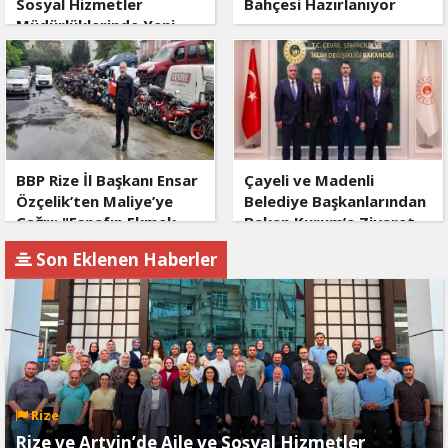
Sosyal Hizmetler
Bahçesi Hazırlanıyor
Müdürlüklerinde Yeni
Dönem
BBP Rize İl Başkanı Ensar
Çayeli ve Madenli
Özçelik’ten Maliye’ye
Belediye Başkanlarından
Çağrı: "Esnafın Ekmek
Bakan Kurum’a Ziyaret
Teknesine Haciz Borcu
Son Eklenen Haberler
Ödetmez, Üretimi
Durdurur!"
Rize
Rize ve Artvin’de Aile ve Sosyal Hizmetler