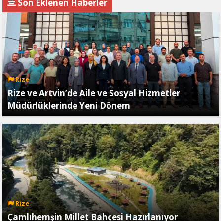
Son Eklenen Haberler
Ödetmez, Üretimi
Durdurur!"
Rize
Rize ve Artvin’de Aile ve Sosyal Hizmetler
Müdürlüklerinde Yeni Dönem
Rize
Çamlıhemşin Millet Bahçesi Hazırlanıyor