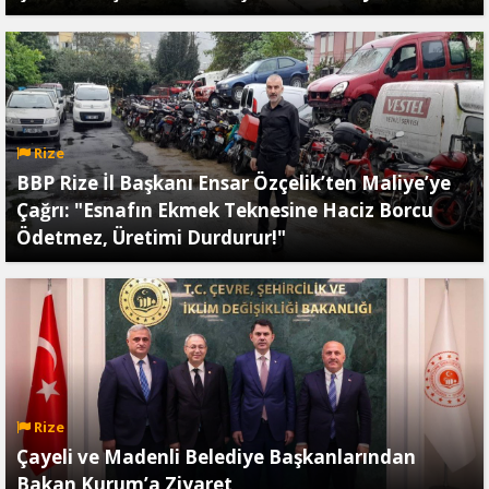
Rize
BBP Rize İl Başkanı Ensar Özçelik’ten Maliye’ye
Çağrı: "Esnafın Ekmek Teknesine Haciz Borcu
Ödetmez, Üretimi Durdurur!"
Rize
Çayeli ve Madenli Belediye Başkanlarından
Bakan Kurum’a Ziyaret