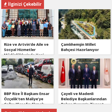
İlginizi Çekebilir
Rize ve Artvin’de Aile ve
Çamlıhemşin Millet
Sosyal Hizmetler
Bahçesi Hazırlanıyor
Müdürlüklerinde Yeni
Dönem
BBP Rize İl Başkanı Ensar
Çayeli ve Madenli
Özçelik’ten Maliye’ye
Belediye Başkanlarından
Çağrı: "Esnafın Ekmek
Bakan Kurum’a Ziyaret
Teknesine Haciz Borcu