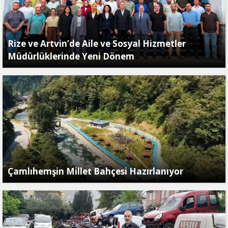
Rize ve Artvin’de Aile ve Sosyal Hizmetler
Müdürlüklerinde Yeni Dönem
Çamlıhemşin Millet Bahçesi Hazırlanıyor