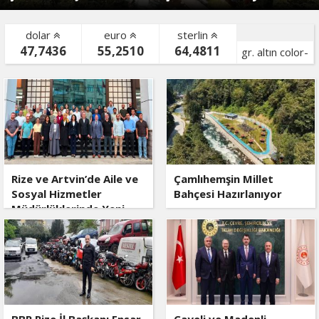
dolar
euro
sterlin
47,7436
55,2510
64,4811
gr. altın color-
bist color-
Rize ve Artvin’de Aile ve
Çamlıhemşin Millet
Sosyal Hizmetler
Bahçesi Hazırlanıyor
Müdürlüklerinde Yeni
Dönem