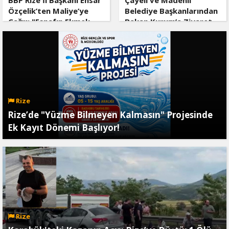
BBP Rize İl Başkanı Ensar
Çayeli ve Madenli
Özçelik’ten Maliye’ye
Belediye Başkanlarından
Çağrı: "Esnafın Ekmek
Bakan Kurum’a Ziyaret
Teknesine Haciz Borcu
Ödetmez, Üretimi
Durdurur!"
Rize
Rize’de "Yüzme Bilmeyen Kalmasın" Projesinde
Ek Kayıt Dönemi Başlıyor!
Rize