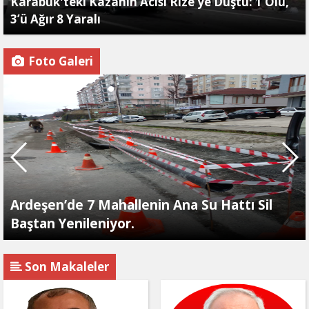
Karabük'teki Kazanın Acısı Rize’ye Düştü: 1 Ölü,
3’ü Ağır 8 Yaralı
Foto Galeri
Ardeşen’de 7 Mahallenin Ana Su Hattı Sil
Baştan Yenileniyor.
Son Makaleler