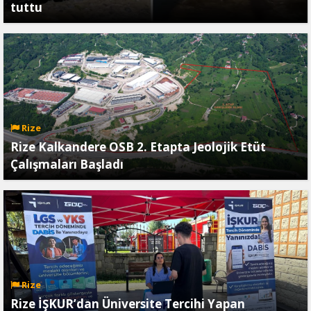
tuttu
Rize
Rize Kalkandere OSB 2. Etapta Jeolojik Etüt
Çalışmaları Başladı
Rize
Rize İŞKUR’dan Üniversite Tercihi Yapan