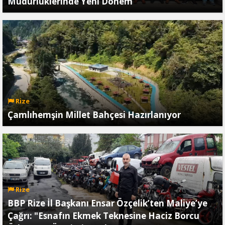
Müdürlüklerinde Yeni Dönem
Rize
Çamlıhemşin Millet Bahçesi Hazırlanıyor
Rize
BBP Rize İl Başkanı Ensar Özçelik’ten Maliye’ye
Çağrı: "Esnafın Ekmek Teknesine Haciz Borcu