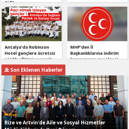
ALDI
Antalya'da Robinson
MHP'den İl
Hotel gençlere ücretsiz
Başkanlıklarına indirim
aşçılık eğitimi verecek
kampanyası genelgesi
Son Eklenen Haberler
Rize
Rize ve Artvin’de Aile ve Sosyal Hizmetler