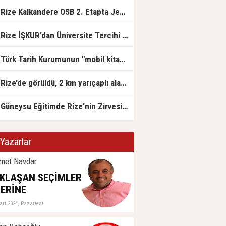
Rize Kalkandere OSB 2. Etapta Jeolojik Etüt Çalışmaları Başladı
Rize İŞKUR’dan Üniversite Tercihi Yapan Adaylara DABİS Desteği
Türk Tarih Kurumunun "mobil kitap satış mağazası" Rize'ye geldi
Rize’de görüldü, 2 km yarıçaplı alan karantinada
Güneysu Eğitimde Rize'nin Zirvesinde: LGS ve YKS’de Rize Birinciliği Geldi!
Yazarlar
met Navdar
KLAŞAN SEÇİMLER
ERİNE
art 2024, Pazartesi