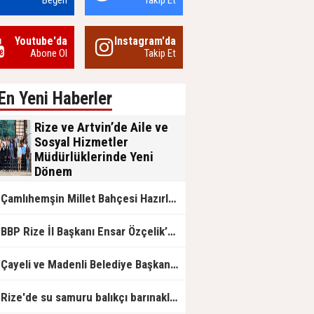
Beğen
Takip Et
Youtube'da
Instagram'da
Abone Ol
Takip Et
En Yeni Haberler
Rize ve Artvin’de Aile ve
Sosyal Hizmetler
Müdürlüklerinde Yeni
Dönem
Aile ve Sosyal Hizmetler Bakanlığı
Çamlıhemşin Millet Bahçesi Hazırlanıyor
bünyesinde Rize ve Artvin İl
Müdürlüklerinde gerçekleşen görev
değişimleri, kurumsal nezaket ve
BP Rize İl Başkanı Ensar Özçelik’ten Maliye’ye Çağrı: "Esnafın Ekmek Teknesine Haciz Borcu Ödetmez, Üretimi Durdurur!"
devlet geleneğinin ön plana çıktığı
anlamlı devir teslim törenleriyle
tamamlandı.
Çayeli ve Madenli Belediye Başkanlarından Bakan Kurum’a Ziyaret
Rize'de su samuru balıkçı barınaklarını mesken tuttu