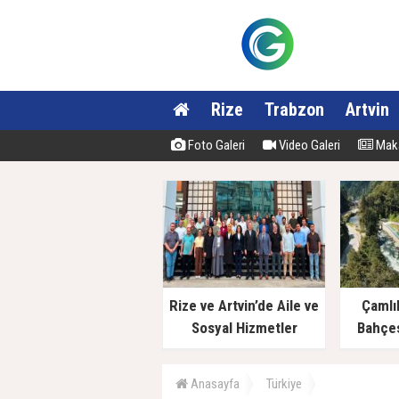
Rize
Trabzon
Artvin
Foto Galeri
Video Galeri
Maka
Rize ve Artvin’de Aile ve
Çamlı
Sosyal Hizmetler
Bahçes
Müdürlüklerinde Yeni
Dönem
Anasayfa
Türkiye