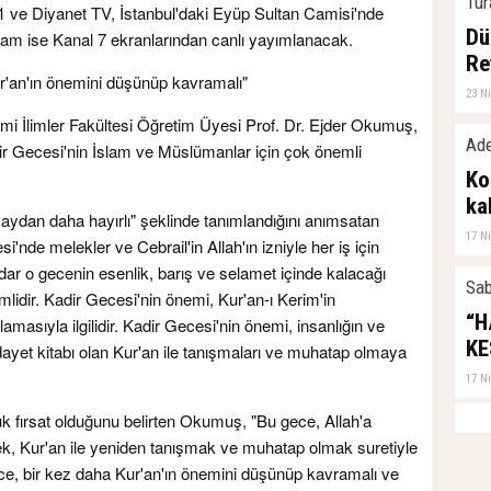
Tur
1 ve Diyanet TV, İstanbul'daki Eyüp Sultan Camisi'nde
Dü
ram ise Kanal 7 ekranlarından canlı yayımlanacak.
Re
r'an'ın önemini düşünüp kavramalı"
23 N
ami İlimler Fakültesi Öğretim Üyesi Prof. Dr. Ejder Okumuş,
Ade
r Gecesi'nin İslam ve Müslümanlar için çok önemli
Ko
ka
 aydan daha hayırlı" şeklinde tanımlandığını anımsatan
17 N
nde melekler ve Cebrail'in Allah'ın izniyle her iş için
dar o gecenin esenlik, barış ve selamet içinde kalacağı
Sab
mlidir. Kadir Gecesi'nin önemi, Kur'an-ı Kerim'in
“H
asıyla ilgilidir. Kadir Gecesi'nin önemi, insanlığın ve
KE
ayet kitabı olan Kur'an ile tanışmaları ve muhatap olmaya
17 N
k fırsat olduğunu belirten Okumuş, "Bu gece, Allah'a
 Kur'an ile yeniden tanışmak ve muhatap olmak suretiyle
ece, bir kez daha Kur'an'ın önemini düşünüp kavramalı ve