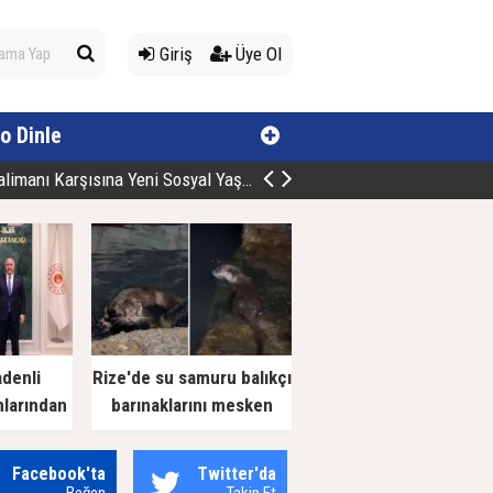
Giriş
Üye Ol
o Dinle
manı Karşısına Yeni Sosyal Yaşam Alan
adenli
Rize'de su samuru balıkçı
nlarından
barınaklarını mesken
 Ziyaret
tuttu
Facebook'ta
Twitter'da