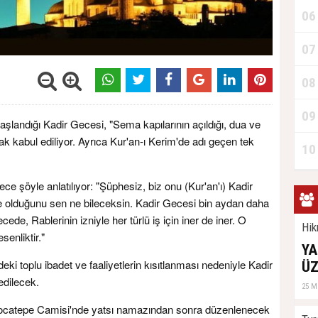
06
07
08
09
başlandığı Kadir Gecesi, "Sema kapılarının açıldığı, dua ve
rak kabul ediliyor. Ayrıca Kur'an-ı Kerim'de adı geçen tek
10
ce şöyle anlatılıyor: "Şüphesiz, biz onu (Kur'an'ı) Kadir
ne olduğunu sen ne bileceksin. Kadir Gecesi bin aydan daha
cede, Rablerinin izniyle her türlü iş için iner de iner. O
Hik
senliktir."
YA
ki toplu ibadet ve faaliyetlerin kısıtlanması nedeniyle Kadir
ÜZ
edilecek.
25 M
Kocatepe Camisi'nde yatsı namazından sonra düzenlenecek