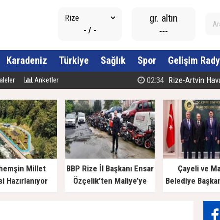
gr. altın
- / -
---
Karadeniz
Türkiye
Sağlık
Spor
Gelişim Rady
02:34
Rize-Artvin Havali
leler
Anketler
hemşin Millet
BBP Rize İl Başkanı Ensar
Çayeli ve M
i Hazırlanıyor
Özçelik’ten Maliye’ye
Belediye Başka
Çağrı: "Esnafın Ekmek
Bakan Kurum’a
Teknesine Haciz Borcu
Ödetmez, Üretimi