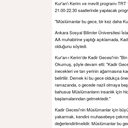
Kur'an'ı Kerim ve mevlit programı TRT 
21.00-22.30 saatlerinde yapılacak prog
"Müslümanlar bu gece, bir kez daha Ku
Ankara Sosyal Bilimler Üniversitesi İsl
AA muhabirine yaptığı açıklamada, Kadi
olduğunu söyledi.
Kur'an-ı Kerim'de Kadir Gecesi'nin "Bin
Okumuş, şöyle devam etti: "Kadir Gecesi'
inecekleri ve tan yerinin ağarmasına ka
belirtilir. Demek ki bu gece oldukça öne
ramazanda, o gecede nazil olmaya başlam
bahusus Müslümanların insanlık için hid
başlamalarından gelmektedir."
Kadir Gecesi'nin Müslümanlar için büyü
yakarmak, kendini muhasebeye çekmek,
değerlendirilmelidir. Müslümanlar bu g