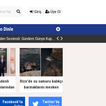
Giriş
Üye Ol
o Dinle
endi: Gündem Dünya Kupası ve Fenerbahçe Dosyası
adenli
Rize'de su samuru balıkçı
nlarından
barınaklarını mesken
 Ziyaret
tuttu
Facebook'ta
Twitter'da