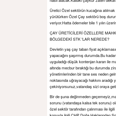
nasıl alacak.Kaldıki çaykur zaten dekar
Üretici Özel sektörün kucağına atılmak
yürütürken Özel Çay sektörü boş dururm
veriyor.Hatta ödemeler bile 1 yılın üzeri
ÇAY ÜRETİCİLERİ ÖZELLERE MAHKÜ
BÖLGEDEKİ STK 'LAR NEREDE?
Devletin yaş çay taban fiyat açıklamas
yapacağını şaşırmış durumda.Bu kadar a
uyguladığı düşük kontenjan kararı ile ma
altında mecbur bıraktığı bu durumda zir
yönetimlerinden bir tane ses neden gel
noktasında uğrayacağı hakkını aradığı y
çekiniyorsunuz,vatandaş sizi oraya getird
Bir de şuna değinmeden geçemeyiz,mal
sorunu (vatandaşa kalsa tek sorunu) olan 
özel sektör tarafından çalınması ile ilgi
konuyla ilgili CHP Doğa Haklarından So