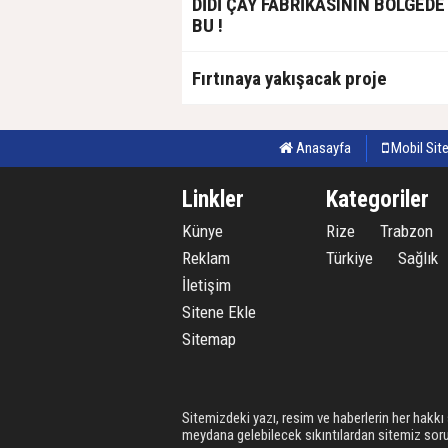
DİDİ ÇAY FABRİKASININ BÖLGEDE
BU !
Fırtınaya yakışacak proje
Anasayfa
Mobil Sit
Linkler
Kategoriler
Künye
Rize
Trabzon
Reklam
Türkiye
Sağlık
İletişim
Sitene Ekle
Sitemap
Sitemizdeki yazı, resim ve haberlerin her hakkı
meydana gelebilecek sıkıntılardan sitemiz soruml