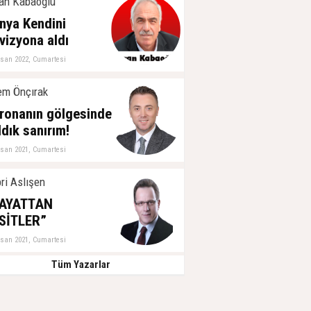
an Kabaoğlu
nya Kendini
vizyona aldı
isan 2022, Cumartesi
m Önçırak
ronanın gölgesinde
ldık sanırım!
isan 2021, Cumartesi
ri Aslışen
AYATTAN
SİTLER”
isan 2021, Cumartesi
Tüm Yazarlar