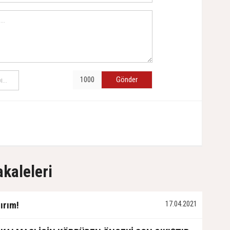
Gönder
akaleleri
ırım!
17.04.2021