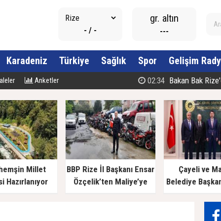
gr. altın
- / -
---
Karadeniz
Türkiye
Sağlık
Spor
Gelişim Rady
02:34
Bakan Bak Rize'den Sesl
leler
Anketler
hemşin Millet
BBP Rize İl Başkanı Ensar
Çayeli ve M
i Hazırlanıyor
Özçelik’ten Maliye’ye
Belediye Başka
Çağrı: "Esnafın Ekmek
Bakan Kurum’a
Teknesine Haciz Borcu
Ödetmez, Üretimi