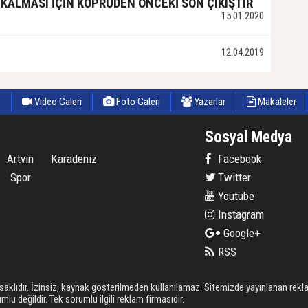
 KALMASI İÇİN KÖPRÜDEN ÖNCEKİ SON ÇIKIŞTIR
15.01.2020
12.04.2019
e
Video Galeri
Foto Galeri
Yazarlar
Makaleler
Sosyal Medya
Artvin
Karadeniz
Facebook
Spor
Twitter
Youtube
Instagram
Google+
RSS
 saklıdır. İzinsiz, kaynak gösterilmeden kullanılamaz. Sitemizde yayınlanan rekla
u değildir. Tek sorumlu ilgili reklam firmasıdır.