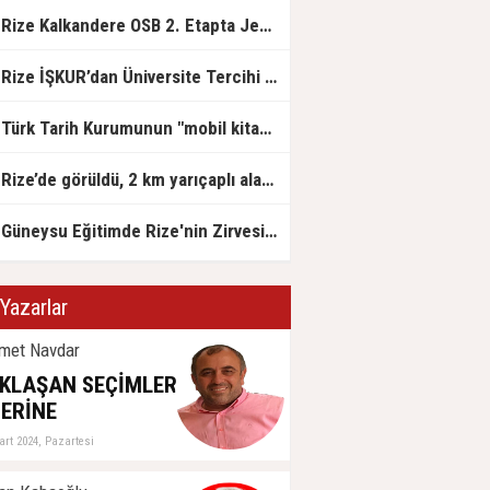
Rize Kalkandere OSB 2. Etapta Jeolojik Etüt Çalışmaları Başladı
Rize İŞKUR’dan Üniversite Tercihi Yapan Adaylara DABİS Desteği
Türk Tarih Kurumunun "mobil kitap satış mağazası" Rize'ye geldi
Rize’de görüldü, 2 km yarıçaplı alan karantinada
Güneysu Eğitimde Rize'nin Zirvesinde: LGS ve YKS’de Rize Birinciliği Geldi!
Yazarlar
met Navdar
KLAŞAN SEÇİMLER
ERİNE
art 2024, Pazartesi