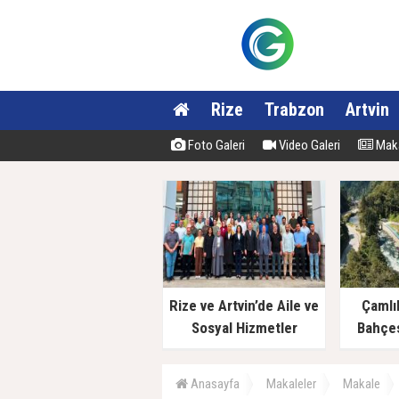
Rize
Trabzon
Artvin
Foto Galeri
Video Galeri
Maka
Rize ve Artvin’de Aile ve
Çamlı
Sosyal Hizmetler
Bahçes
Müdürlüklerinde Yeni
Dönem
Anasayfa
Makaleler
Makale