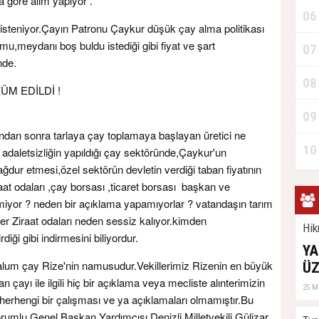
a göre alım yapıyor .
06
 isteniyor.Çayın Patronu Çaykur düşük çay alma politikası
u,meydanı boş buldu istediği gibi fiyat ve şart
07
nde.
08
M EDİLDİ !
09
ından sonra tarlaya çay toplamaya başlayan üretici ne
10
daletsizliğin yapıldığı çay sektöründe,Çaykur'un
ğdur etmesi,özel sektörün devletin verdiği taban fiyatının
aat odaları ,çay borsası ,ticaret borsası başkan ve
miyor ? neden bir açıklama yapamıyorlar ? vatandaşın tarım
er Ziraat odaları neden sessiz kalıyor.kimden
Hik
iği gibi indirmesini biliyordur.
YA
um çay Rize'nin namusudur.Vekillerimiz Rizenin en büyük
ÜZ
çayı ile ilgili hiç bir açıklama veya mecliste alınterimizin
25 M
li herhengi bir çalışması ve ya açıklamaları olmamıştır.Bu
rumlu Genel Başkan Yardımcısı Denizli Milletvekili Gülizar