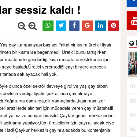
ar sessiz kaldı !
Durdurur!"
Yaş çay kampanyası başladı.Fakat bir kısım üretici fiyatı
irken bir kısmı ise beğenmedi. Üretici bunu tartışırken
r müstahsile gönderdiği kısa mesajla sürekli kontenjanı
meye başladı.Üretici veremediği çayı biryere verecek
 tarlada saklayacak hali yok.
öyle olunca özel sektör devreye girdi ve yaş çay taban
02
ını devletin verdiği fiyatın çok altında çay almaya
dı.Yağmurda çamurda,dik yamaçlarda ,taşınması zor
03
B
eli arazilerde alın teri için mücadele veren çay müstahsili
04
sef yalnız ve perişan bırakıldı.Çaykur genel merkezinden
li açıklama yapılıyor,tüm üreticilerimizin çayı alınacak diye
05
te.Hadi Çaykur herkezin çayını alacakda bu kontenjanla