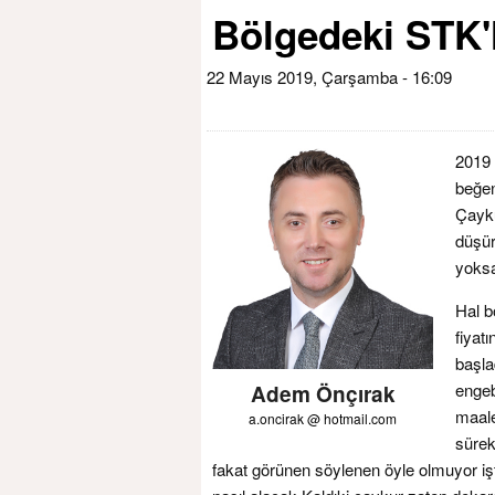
Bölgedeki STK'l
22 Mayıs 2019, Çarşamba - 16:09
2019 
beğen
Çayku
düşür
yoksa
Hal b
fiyat
başla
engeb
Adem Önçırak
maale
a.oncirak @ hotmail.com
sürek
fakat görünen söylenen öyle olmuyor iş