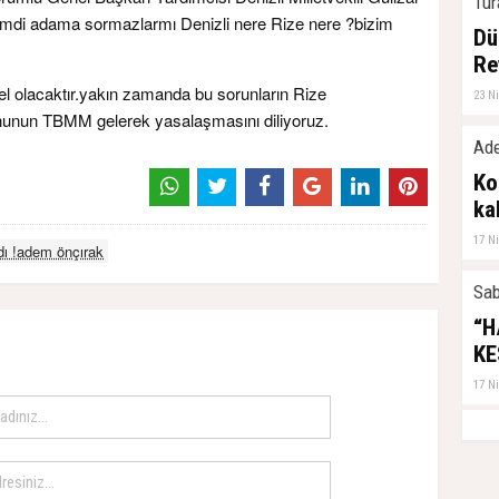
Tur
imdi adama sormazlarmı Denizli nere Rize nere ?bizim
Dü
Re
el olacaktır.yakın zamanda bu sorunların Rize
23 N
nunun TBMM gelerek yasalaşmasını diliyoruz.
Ade
Ko
ka
17 N
dı !adem önçırak
Sab
“H
KE
17 N