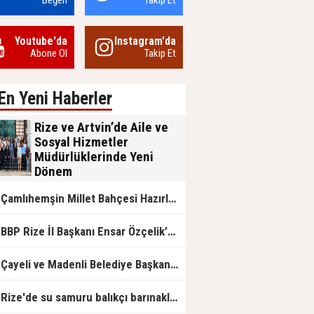
Beğen
Takip Et
Youtube'da
Instagram'da
Abone Ol
Takip Et
En Yeni Haberler
Rize ve Artvin’de Aile ve
Sosyal Hizmetler
Müdürlüklerinde Yeni
Dönem
Aile ve Sosyal Hizmetler Bakanlığı
Çamlıhemşin Millet Bahçesi Hazırlanıyor
bünyesinde Rize ve Artvin İl
Müdürlüklerinde gerçekleşen görev
değişimleri, kurumsal nezaket ve
BP Rize İl Başkanı Ensar Özçelik’ten Maliye’ye Çağrı: "Esnafın Ekmek Teknesine Haciz Borcu Ödetmez, Üretimi Durdurur!"
devlet geleneğinin ön plana çıktığı
anlamlı devir teslim törenleriyle
tamamlandı.
Çayeli ve Madenli Belediye Başkanlarından Bakan Kurum’a Ziyaret
Rize'de su samuru balıkçı barınaklarını mesken tuttu