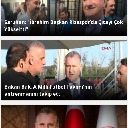
Saruhan: "İbrahim Başkan Rizespor’da Çıtayı Çok
Yükseltti"
Bakan Bak, A Milli Futbol Takımı’nın
antrenmanını takip etti