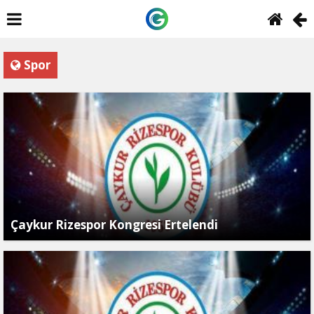
Spor
Çaykur Rizespor Kongresi Ertelendi