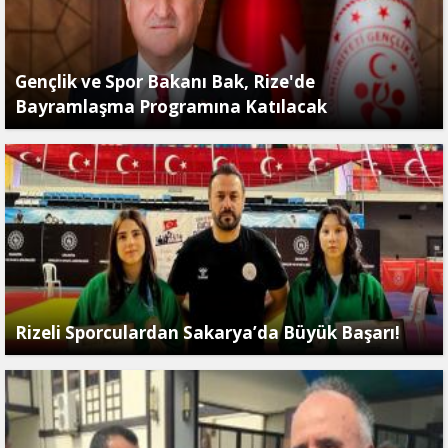
Gençlik ve Spor Bakanı Bak, Rize'de
Bayramlaşma Programına Katılacak
Rizeli Sporculardan Sakarya’da Büyük Başarı!