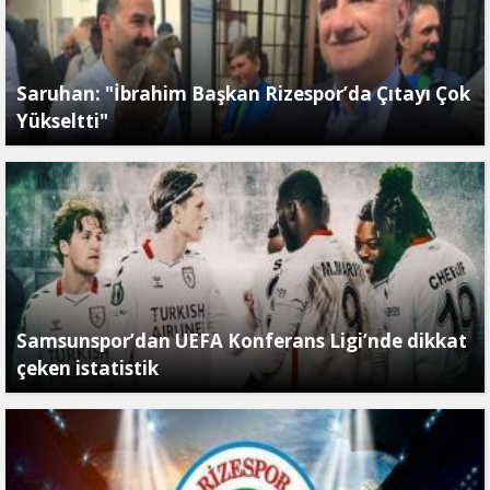
Saruhan: "İbrahim Başkan Rizespor’da Çıtayı Çok
Yükseltti"
Samsunspor’dan UEFA Konferans Ligi’nde dikkat
çeken istatistik