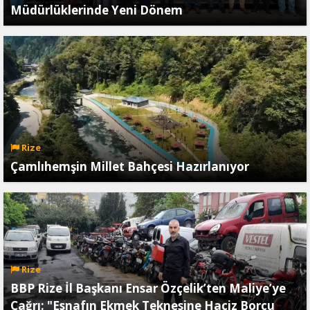
Müdürlüklerinde Yeni Dönem
Rize
Çamlıhemşin Millet Bahçesi Hazırlanıyor
Rize
BBP Rize İl Başkanı Ensar Özçelik’ten Maliye’ye
Çağrı: "Esnafın Ekmek Teknesine Haciz Borcu