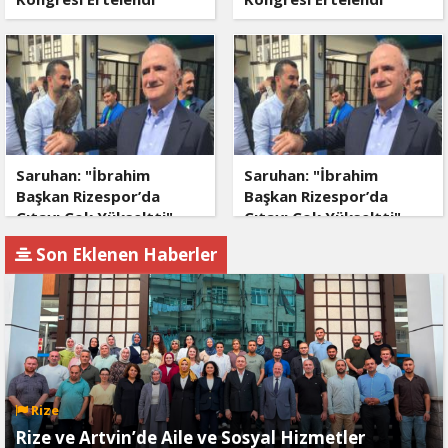
Saruhan: "İbrahim
Saruhan: "İbrahim
Başkan Rizespor’da
Başkan Rizespor’da
Çıtayı Çok Yükseltti"
Çıtayı Çok Yükseltti"
Son Eklenen Haberler
Rize
Rize ve Artvin’de Aile ve Sosyal Hizmetler