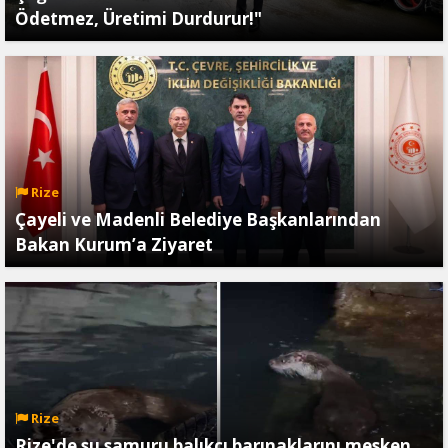
Ödetmez, Üretimi Durdurur!"
Rize
Çayeli ve Madenli Belediye Başkanlarından
Bakan Kurum’a Ziyaret
Rize
Rize'de su samuru balıkçı barınaklarını mesken