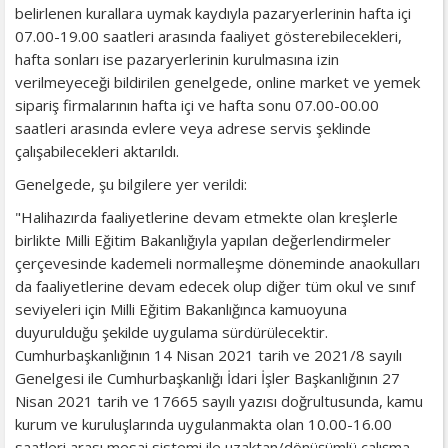
belirlenen kurallara uymak kaydıyla pazaryerlerinin hafta içi
07.00-19.00 saatleri arasında faaliyet gösterebilecekleri,
hafta sonları ise pazaryerlerinin kurulmasına izin
verilmeyeceği bildirilen genelgede, online market ve yemek
sipariş firmalarının hafta içi ve hafta sonu 07.00-00.00
saatleri arasında evlere veya adrese servis şeklinde
çalışabilecekleri aktarıldı.
Genelgede, şu bilgilere yer verildi:
"Halihazırda faaliyetlerine devam etmekte olan kreşlerle
birlikte Milli Eğitim Bakanlığıyla yapılan değerlendirmeler
çerçevesinde kademeli normalleşme döneminde anaokulları
da faaliyetlerine devam edecek olup diğer tüm okul ve sınıf
seviyeleri için Milli Eğitim Bakanlığınca kamuoyuna
duyurulduğu şekilde uygulama sürdürülecektir.
Cumhurbaşkanlığının 14 Nisan 2021 tarih ve 2021/8 sayılı
Genelgesi ile Cumhurbaşkanlığı İdari İşler Başkanlığının 27
Nisan 2021 tarih ve 17665 sayılı yazısı doğrultusunda, kamu
kurum ve kuruluşlarında uygulanmakta olan 10.00-16.00
saatleri arası mesai sistemi ile uzaktan/dönüşümlü çalışma