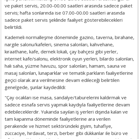
ve paket servis, 20.00-00.00 saatleri arasında sadece paket
servis; hafta sonlarında ise 07.00-00.00 saatleri arasında
sadece paket servis şeklinde faaliyet gösterebilecekleri
belirtildi.
Kademeli normalleşme döneminde gazino, taverna, birahane,
nargile salonu/kafeleri, sinema salonları, kahvehane,
kıraathane, kafe, dernek lokali, çay bahçesi gibi yerler,
internet kafe/salonu, elektronik oyun yerleri, bilardo salonları,
halı saha, yüzme havuzu, spor salonları, hamam, sauna ve
masaj salonları, lunaparklar ve tematik parkların faaliyetlerine
geçici olarak ara verilmesine devam edileceği belirtilen
genelgede, şunlar kaydedildi:
"Çay ocakları ise masa, sandalye/taburelerini kaldırmak ve
sadece esnafa servis yapmak kaydıyla faaliyetlerine devam
edebileceklerdir. Yukarıda sayılan iş yerleri dışında kalan ve
tam kapanma döneminde faaliyetlerine ara verilen
perakende ve hizmet sektöründeki giyim, tuhafiye,
züccaciye, hırdavat, terzi, berber gibi dükkanlar ile büro ve