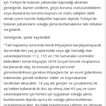
için Türkiye'de bulunan yabancıları kapsadığı aktarılan
genelgede, ikamet izinlilerin, geçici koruma statüsündekilerin
veya uluslararası koruma başvuru ve statü sahipleri dahil
olmak üzere turistik faaliyetler kapsamı dışında Türkiye'de
bulunan yabancıların sokağa çıkma kısıtlamalarına tabi oldukları
vurgulandı.
Genelgede, şunlar kaydedildi:
"Tam kapanma sürecinde kendi ihtiyaçlarını karşılayamayacak
durumdaki ileri yaş gruplarındaki veya ağır hastalığı olan
vatandaşlarımızın 112, 155 ve 156 numaraları üzerinden
bildirdikleri temel ihtiyaçları VEFA Sosyal Destek Gruplarınca
karşılanacak olup, bu konuda gerek personel
görevlendirilmesi gerekse ihtiyaçların bir an evvel giderilmesi
bakımından gerekli tedbirler Valiler ve Kaymakamlar
tarafından alınacaktır. 18 yaş altı gençler ve çocuklarımız ile
aşı hakkını kullanarak iki doz aşı olmuş olan 65 yaş ve üzeri
vatandaşlarımız için herkes için uygulanan sokağa çıkma
kısıtlamasının dışında ayrıca bir sokağa çıkma kısıtlaması
uygulanmayacaktır. Aşı hakkı bulunmasına rağmen aşı olmayan