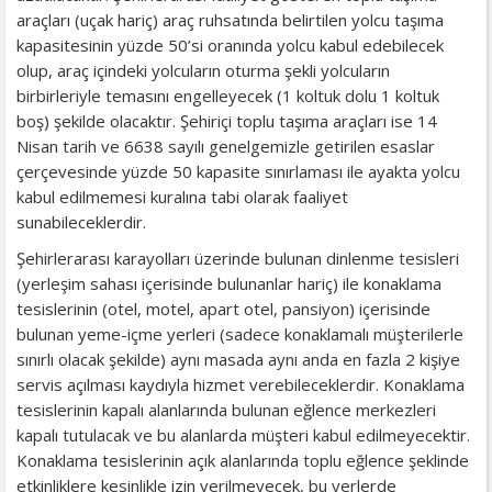
araçları (uçak hariç) araç ruhsatında belirtilen yolcu taşıma
kapasitesinin yüzde 50’si oranında yolcu kabul edebilecek
olup, araç içindeki yolcuların oturma şekli yolcuların
birbirleriyle temasını engelleyecek (1 koltuk dolu 1 koltuk
boş) şekilde olacaktır. Şehiriçi toplu taşıma araçları ise 14
Nisan tarih ve 6638 sayılı genelgemizle getirilen esaslar
çerçevesinde yüzde 50 kapasite sınırlaması ile ayakta yolcu
kabul edilmemesi kuralına tabi olarak faaliyet
sunabileceklerdir.
Şehirlerarası karayolları üzerinde bulunan dinlenme tesisleri
(yerleşim sahası içerisinde bulunanlar hariç) ile konaklama
tesislerinin (otel, motel, apart otel, pansiyon) içerisinde
bulunan yeme-içme yerleri (sadece konaklamalı müşterilerle
sınırlı olacak şekilde) aynı masada aynı anda en fazla 2 kişiye
servis açılması kaydıyla hizmet verebileceklerdir. Konaklama
tesislerinin kapalı alanlarında bulunan eğlence merkezleri
kapalı tutulacak ve bu alanlarda müşteri kabul edilmeyecektir.
Konaklama tesislerinin açık alanlarında toplu eğlence şeklinde
etkinliklere kesinlikle izin verilmeyecek, bu yerlerde