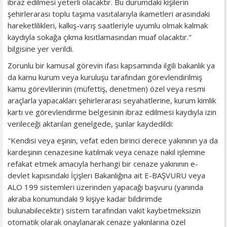
ibraz edilmesi yeterli olacaktır. Bu durumdaki kişilerin
şehirlerarası toplu taşıma vasıtalarıyla ikametleri arasındaki
hareketlilikleri, kalkış-varış saatleriyle uyumlu olmak kalmak
kaydıyla sokağa çıkma kısıtlamasından muaf olacaktır."
bilgisine yer verildi.
Zorunlu bir kamusal görevin ifası kapsamında ilgili bakanlık ya
da kamu kurum veya kuruluşu tarafından görevlendirilmiş
kamu görevlilerinin (müfettiş, denetmen) özel veya resmi
araçlarla yapacakları şehirlerarası seyahatlerine, kurum kimlik
kartı ve görevlendirme belgesinin ibraz edilmesi kaydıyla izin
verileceği aktarılan genelgede, şunlar kaydedildi:
"Kendisi veya eşinin, vefat eden birinci derece yakınının ya da
kardeşinin cenazesine katılmak veya cenaze nakil işlemine
refakat etmek amacıyla herhangi bir cenaze yakınının e-
devlet kapısındaki İçişleri Bakanlığına ait E-BAŞVURU veya
ALO 199 sistemleri üzerinden yapacağı başvuru (yanında
akraba konumundaki 9 kişiye kadar bildirimde
bulunabilecektir) sistem tarafından vakit kaybetmeksizin
otomatik olarak onaylanarak cenaze yakınlarına özel