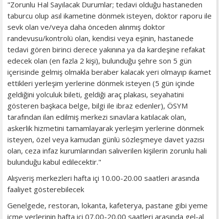
"Zorunlu Hal Sayılacak Durumlar; tedavi olduğu hastaneden
taburcu olup asıl ikametine dönmek isteyen, doktor raporu ile
sevk olan ve/veya daha önceden alınmış doktor
randevusu/kontrolü olan, kendisi veya eşinin, hastanede
tedavi gören birinci derece yakınına ya da kardeşine refakat
edecek olan (en fazla 2 kişi), bulunduğu şehre son 5 gün
içerisinde gelmiş olmakla beraber kalacak yeri olmayıp ikamet
ettikleri yerleşim yerlerine dönmek isteyen (5 gün içinde
geldiğini yolculuk bileti, geldiği araç plakası, seyahatini
gösteren başkaca belge, bilgi ile ibraz edenler), ÖSYM
tarafından ilan edilmiş merkezi sınavlara katılacak olan,
askerlik hizmetini tamamlayarak yerleşim yerlerine dönmek
isteyen, özel veya kamudan günlü sözleşmeye davet yazısı
olan, ceza infaz kurumlarından salıverilen kişilerin zorunlu hali
bulunduğu kabul edilecektir."
Alışveriş merkezleri hafta içi 10.00-20.00 saatleri arasında
faaliyet gösterebilecek
Genelgede, restoran, lokanta, kafeterya, pastane gibi yeme
içme yerlerinin hafta içi 07.00-20.00 saatleri arasında gel-al