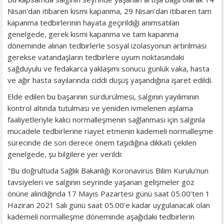
Nisan'dan itibaren kısmi kapanma, 29 Nisan'dan itibaren tam
kapanma tedbirlerinin hayata geçirildiği anımsatılan
genelgede, gerek kısmi kapanma ve tam kapanma
döneminde alınan tedbirlerle sosyal izolasyonun artırılması
gerekse vatandaşların tedbirlere uyum noktasındaki
sağduyulu ve fedakarca yaklaşımı sonucu günlük vaka, hasta
ve ağır hasta sayılarında ciddi düşüş yaşandığına işaret edildi.
Elde edilen bu başarının sürdürülmesi, salgının yayılımının
kontrol altında tutulması ve yeniden ivmelenen aşılama
faaliyetleriyle kalıcı normalleşmenin sağlanması için salgınla
mücadele tedbirlerine riayet etmenin kademeli normalleşme
sürecinde de son derece önem taşıdığına dikkati çekilen
genelgede, şu bilgilere yer verildi:
"Bu doğrultuda Sağlık Bakanlığı Koronavirüs Bilim Kurulu'nun
tavsiyeleri ve salgının seyrinde yaşanan gelişmeler göz
önüne alındığında 17 Mayıs Pazartesi günü saat 05.00’ten 1
Haziran 2021 Salı günü saat 05.00’e kadar uygulanacak olan
kademeli normalleşme döneminde aşağıdaki tedbirlerin