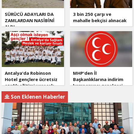
SÜRÜCÜ ADAYLARI DA
3 bin 250 çarşı ve
ZAMLARDAN NASİBİNİ
mahalle bekçisi alınacak
ALDI
Antalya'da Robinson
MHP'den İl
Hotel gençlere ücretsiz
Başkanlıklarına indirim
aşçılık eğitimi verecek
kampanyası genelgesi
Son Eklenen Haberler