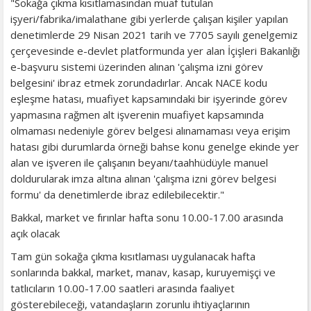
"Sokağa çıkma kısıtlamasından muaf tutulan
işyeri/fabrika/imalathane gibi yerlerde çalışan kişiler yapılan
denetimlerde 29 Nisan 2021 tarih ve 7705 sayılı genelgemiz
çerçevesinde e-devlet platformunda yer alan İçişleri Bakanlığı
e-başvuru sistemi üzerinden alınan 'çalışma izni görev
belgesini' ibraz etmek zorundadırlar. Ancak NACE kodu
eşleşme hatası, muafiyet kapsamındaki bir işyerinde görev
yapmasına rağmen alt işverenin muafiyet kapsamında
olmaması nedeniyle görev belgesi alınamaması veya erişim
hatası gibi durumlarda örneği bahse konu genelge ekinde yer
alan ve işveren ile çalışanın beyanı/taahhüdüyle manuel
doldurularak imza altına alınan 'çalışma izni görev belgesi
formu' da denetimlerde ibraz edilebilecektir."
Bakkal, market ve fırınlar hafta sonu 10.00-17.00 arasında
açık olacak
Tam gün sokağa çıkma kısıtlaması uygulanacak hafta
sonlarında bakkal, market, manav, kasap, kuruyemişçi ve
tatlıcıların 10.00-17.00 saatleri arasında faaliyet
gösterebileceği, vatandaşların zorunlu ihtiyaçlarının