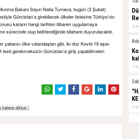
Tur
alkınma Bakanı Sayın Natia Turnava, bugün (3 Şubat)
Dü
tiyle Gürcistan’a girebilecek ülkeler listesine Türkiye’nin
Re
onusu kararın hangi tarihten itibaren uygulamaya
23 N
me sürecinde olup belirlendiğinde bilahare duyurulacaktır.
Ade
 yabancı ülke vatandaşları gibi, iki doz Kovid-19 aşısı
Ko
R testi gerekmeksizin Gürcistan’a giriş yapabilmeleri
ka
17 N
Sab
“H
KE
 habere dikkat !
17 N