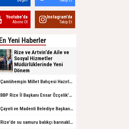
Beğen
Takip Et
Youtube'da
Instagram'da
Abone Ol
Takip Et
En Yeni Haberler
Rize ve Artvin’de Aile ve
Sosyal Hizmetler
Müdürlüklerinde Yeni
Dönem
Aile ve Sosyal Hizmetler Bakanlığı
Çamlıhemşin Millet Bahçesi Hazırlanıyor
bünyesinde Rize ve Artvin İl
Müdürlüklerinde gerçekleşen görev
değişimleri, kurumsal nezaket ve
BP Rize İl Başkanı Ensar Özçelik’ten Maliye’ye Çağrı: "Esnafın Ekmek Teknesine Haciz Borcu Ödetmez, Üretimi Durdurur!"
devlet geleneğinin ön plana çıktığı
anlamlı devir teslim törenleriyle
tamamlandı.
Çayeli ve Madenli Belediye Başkanlarından Bakan Kurum’a Ziyaret
Rize'de su samuru balıkçı barınaklarını mesken tuttu