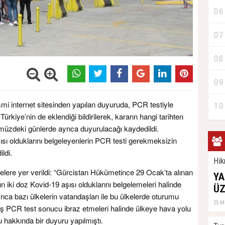
06
07
08
09
i internet sitesinden yapılan duyuruda, PCR testiyle
10
Türkiye’nin de eklendiği bildirilerek, kararın hangi tarihten
üzdeki günlerde ayrıca duyurulacağı kaydedildi.
ısı olduklarını belgeleyenlerin PCR testi gerekmeksizin
ldi.
Hik
ere yer verildi: “Gürcistan Hükümetince 29 Ocak’ta alınan
YA
n iki doz Kovid-19 aşısı olduklarını belgelemeleri halinde
ÜZ
ayrıca bazı ülkelerin vatandaşları ile bu ülkelerde oturumu
25 M
ış PCR test sonucu ibraz etmeleri halinde ülkeye hava yolu
u hakkında bir duyuru yapılmıştı.