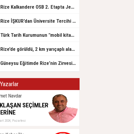
Rize Kalkandere OSB 2. Etapta Jeolojik Etüt Çalışmaları Başladı
Rize İŞKUR’dan Üniversite Tercihi Yapan Adaylara DABİS Desteği
Türk Tarih Kurumunun "mobil kitap satış mağazası" Rize'ye geldi
Rize’de görüldü, 2 km yarıçaplı alan karantinada
Güneysu Eğitimde Rize'nin Zirvesinde: LGS ve YKS’de Rize Birinciliği Geldi!
Yazarlar
met Navdar
KLAŞAN SEÇİMLER
ERİNE
art 2024, Pazartesi