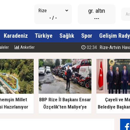
gr. altın
- / -
---
Karadeniz
Türkiye
Sağlık
Spor
Gelişim Rady
02:34
Rize-Artvin Havali
leler
Anketler
hemşin Millet
BBP Rize İl Başkanı Ensar
Çayeli ve M
i Hazırlanıyor
Özçelik’ten Maliye’ye
Belediye Başka
Çağrı: "Esnafın Ekmek
Bakan Kurum’a
Teknesine Haciz Borcu
Ödetmez, Üretimi