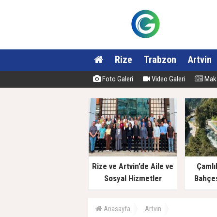
Rize
Trabzon
Artvin
Foto Galeri
Video Galeri
Maka
Rize ve Artvin’de Aile ve
Çamlı
Sosyal Hizmetler
Bahçes
Müdürlüklerinde Yeni
Dönem
Anasayfa
Artvin