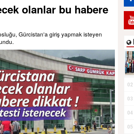
ecek olanlar bu habere
Durdurur!"
sluğu, Gürcistan'a giriş yapmak isteyen
lundu.
02
03
B
04
05