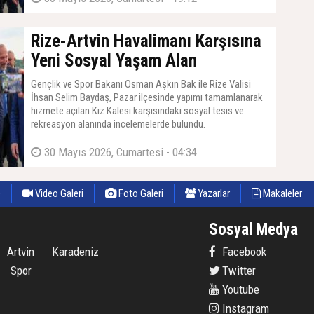
Rize-Artvin Havalimanı Karşısına
Yeni Sosyal Yaşam Alan
Gençlik ve Spor Bakanı Osman Aşkın Bak ile Rize Valisi
İhsan Selim Baydaş, Pazar ilçesinde yapımı tamamlanarak
hizmete açılan Kız Kalesi karşısındaki sosyal tesis ve
rekreasyon alanında incelemelerde bulundu.
30 Mayıs 2026, Cumartesi - 04:34
e
Video Galeri
Foto Galeri
Yazarlar
Makaleler
Sosyal Medya
Artvin
Karadeniz
Facebook
Spor
Twitter
Youtube
Instagram