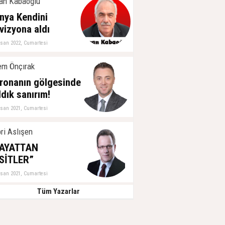
an Kabaoğlu
nya Kendini
vizyona aldı
isan 2022, Cumartesi
m Önçırak
ronanın gölgesinde
ldık sanırım!
isan 2021, Cumartesi
ri Aslışen
AYATTAN
SİTLER”
isan 2021, Cumartesi
Tüm Yazarlar