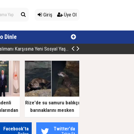
Giriş
Üye Ol
o Dinle
manı Karşısına Yeni Sosyal Yaşam Alan
adenli
Rize'de su samuru balıkçı
nlarından
barınaklarını mesken
 Ziyaret
tuttu
Facebook'ta
Twitter'da