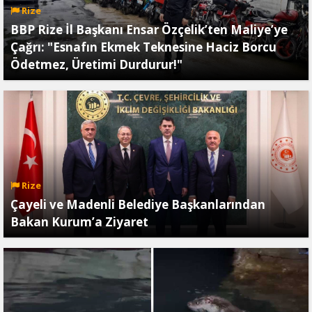
Rize
BBP Rize İl Başkanı Ensar Özçelik’ten Maliye’ye
Çağrı: "Esnafın Ekmek Teknesine Haciz Borcu
Ödetmez, Üretimi Durdurur!"
Rize
Çayeli ve Madenli Belediye Başkanlarından
Bakan Kurum’a Ziyaret