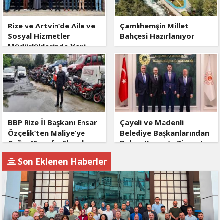
Rize ve Artvin’de Aile ve
Çamlıhemşin Millet
Sosyal Hizmetler
Bahçesi Hazırlanıyor
Müdürlüklerinde Yeni
Dönem
BBP Rize İl Başkanı Ensar
Çayeli ve Madenli
Özçelik’ten Maliye’ye
Belediye Başkanlarından
Çağrı: "Esnafın Ekmek
Bakan Kurum’a Ziyaret
Teknesine Haciz Borcu
Son Eklenen Haberler
Ödetmez, Üretimi
Durdurur!"