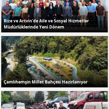
Rize ve Artvin’de Aile ve Sosyal Hizmetler
Müdürlüklerinde Yeni Dönem
Çamlıhemşin Millet Bahçesi Hazırlanıyor