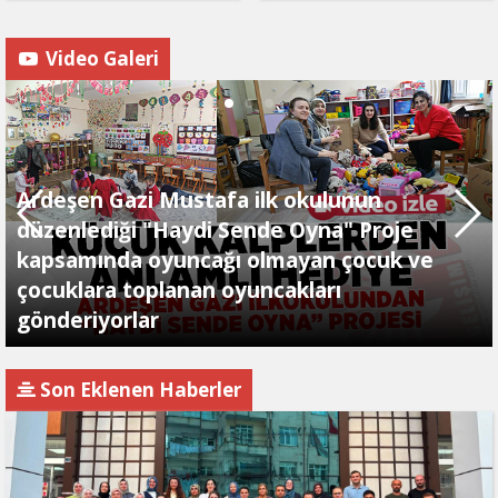
Video Galeri
Ardeşen Gazi Mustafa ilk okulunun
düzenlediği "Haydi Sende Oyna" Proje
kapsamında oyuncağı olmayan çocuk ve
çocuklara toplanan oyuncakları
gönderiyorlar
Son Eklenen Haberler