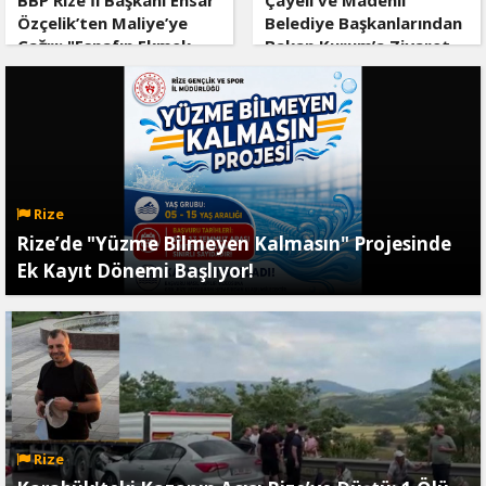
BBP Rize İl Başkanı Ensar
Çayeli ve Madenli
Özçelik’ten Maliye’ye
Belediye Başkanlarından
Çağrı: "Esnafın Ekmek
Bakan Kurum’a Ziyaret
Teknesine Haciz Borcu
Ödetmez, Üretimi
Durdurur!"
Rize
Rize’de "Yüzme Bilmeyen Kalmasın" Projesinde
Ek Kayıt Dönemi Başlıyor!
Rize