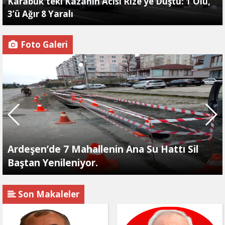
Karabük'teki Kazanın Acısı Rize’ye Düştü: 1 Ölü,
3’ü Ağır 8 Yaralı
Foto Galeri
Ardeşen’de 7 Mahallenin Ana Su Hattı Sil
Baştan Yenileniyor.
Son Makaleler