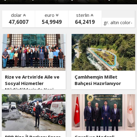
dolar
euro
sterlin
47,6007
54,9949
64,2419
gr. altın color-
bist color-
Rize ve Artvin’de Aile ve
Çamlıhemşin Millet
Sosyal Hizmetler
Bahçesi Hazırlanıyor
Müdürlüklerinde Yeni
Dönem