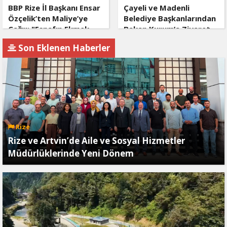
BBP Rize İl Başkanı Ensar
Çayeli ve Madenli
Özçelik’ten Maliye’ye
Belediye Başkanlarından
Çağrı: "Esnafın Ekmek
Bakan Kurum’a Ziyaret
Teknesine Haciz Borcu
Son Eklenen Haberler
Ödetmez, Üretimi
Durdurur!"
Rize
Rize ve Artvin’de Aile ve Sosyal Hizmetler
Müdürlüklerinde Yeni Dönem