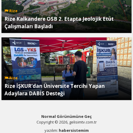
Rize
Rize Kalkandere OSB 2. Etapta Jeolojik Etüt
Çalışmaları Başladı
Rize
Rize İŞKUR’dan Üniversite Tercihi Yapan
Adaylara DABİS Desteği
Normal Görünümüne Geç
Copyright © 2026, gelisimtv.com.tr
yazılım:
habersistemim