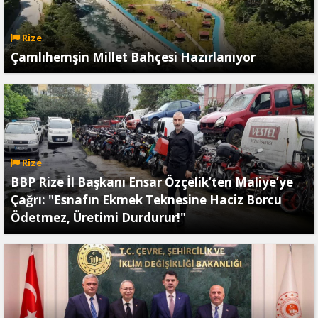
Rize
Çamlıhemşin Millet Bahçesi Hazırlanıyor
Rize
BBP Rize İl Başkanı Ensar Özçelik’ten Maliye’ye
Çağrı: "Esnafın Ekmek Teknesine Haciz Borcu
Ödetmez, Üretimi Durdurur!"