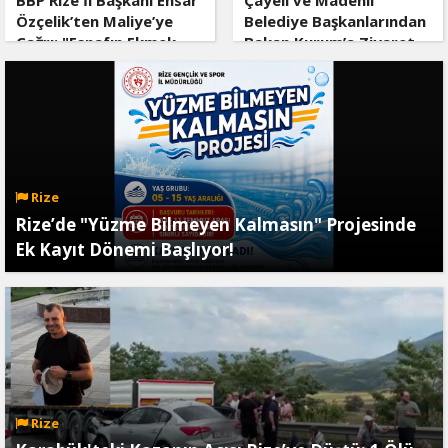
BBP Rize İl Başkanı Ensar
Çayeli ve Madenli
Özçelik’ten Maliye’ye
Belediye Başkanlarından
Çağrı: "Esnafın Ekmek
Bakan Kurum’a Ziyaret
Teknesine Haciz Borcu
Ödetmez, Üretimi
Durdurur!"
Rize
Rize’de "Yüzme Bilmeyen Kalmasın" Projesinde
Ek Kayıt Dönemi Başlıyor!
Rize