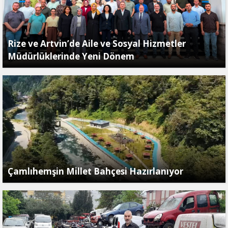
Rize ve Artvin’de Aile ve Sosyal Hizmetler
Müdürlüklerinde Yeni Dönem
Çamlıhemşin Millet Bahçesi Hazırlanıyor