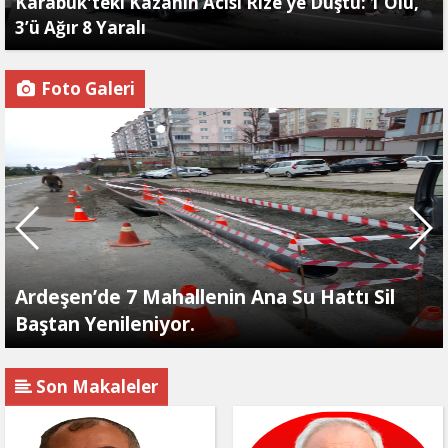
Karabük'teki Kazanın Acısı Rize’ye Düştü: 1 Ölü,
3’ü Ağır 8 Yaralı
Foto Galeri
Ardeşen’de 7 Mahallenin Ana Su Hattı Sil
Baştan Yenileniyor.
Son Makaleler