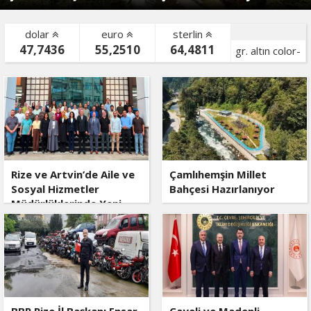
dolar
euro
sterlin
47,7436
55,2510
64,4811
gr. altın color-
bist color-
Rize ve Artvin’de Aile ve
Çamlıhemşin Millet
Sosyal Hizmetler
Bahçesi Hazırlanıyor
Müdürlüklerinde Yeni
Dönem