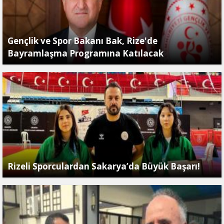
Gençlik ve Spor Bakanı Bak, Rize'de
Bayramlaşma Programına Katılacak
Rizeli Sporculardan Sakarya’da Büyük Başarı!