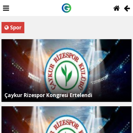
Spor
Çaykur Rizespor Kongresi Ertelendi