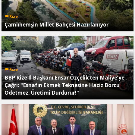
Rize
Çamlıhemşin Millet Bahçesi Hazırlanıyor
Rize
BBP Rize İl Başkanı Ensar Özçelik’ten Maliye’ye
Çağrı: "Esnafın Ekmek Teknesine Haciz Borcu
Ödetmez, Üretimi Durdurur!"