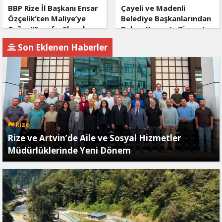
BBP Rize İl Başkanı Ensar
Çayeli ve Madenli
Özçelik’ten Maliye’ye
Belediye Başkanlarından
Çağrı: "Esnafın Ekmek
Bakan Kurum’a Ziyaret
Teknesine Haciz Borcu
Son Eklenen Haberler
Ödetmez, Üretimi
Durdurur!"
Rize
Rize ve Artvin’de Aile ve Sosyal Hizmetler
Müdürlüklerinde Yeni Dönem