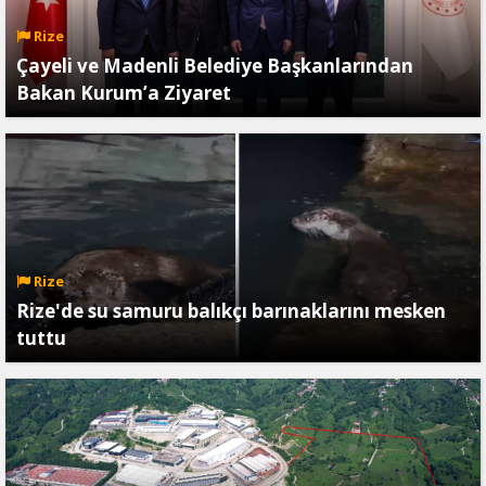
Rize
Çayeli ve Madenli Belediye Başkanlarından
Bakan Kurum’a Ziyaret
Rize
Rize'de su samuru balıkçı barınaklarını mesken
tuttu