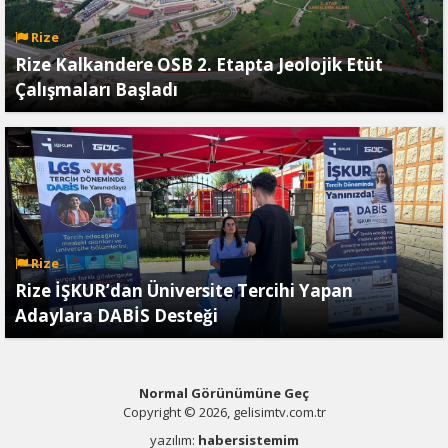
Rize
Rize Kalkandere OSB 2. Etapta Jeolojik Etüt
Çalışmaları Başladı
Rize
Rize İŞKUR’dan Üniversite Tercihi Yapan
Adaylara DABİS Desteği
Normal Görünümüne Geç
Copyright © 2026, gelisimtv.com.tr
yazılım:
habersistemim