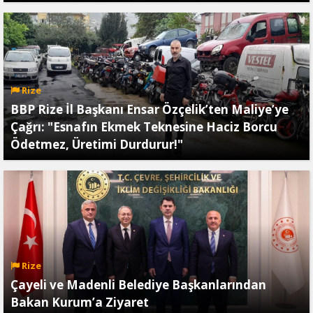
Rize
BBP Rize İl Başkanı Ensar Özçelik’ten Maliye’ye
Çağrı: "Esnafın Ekmek Teknesine Haciz Borcu
Ödetmez, Üretimi Durdurur!"
Rize
Çayeli ve Madenli Belediye Başkanlarından
Bakan Kurum’a Ziyaret