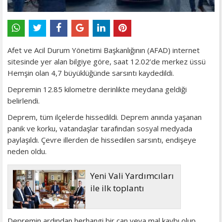
Afet ve Acil Durum Yönetimi Başkanlığının (AFAD) internet
sitesinde yer alan bilgiye göre, saat 12.02’de merkez üssü
Hemşin olan 4,7 büyüklüğünde sarsıntı kaydedildi.
Depremin 12.85 kilometre derinlikte meydana geldiği
belirlendi.
Deprem, tüm ilçelerde hissedildi. Deprem anında yaşanan
panik ve korku, vatandaşlar tarafından sosyal medyada
paylaşıldı. Çevre illerden de hissedilen sarsıntı, endişeye
neden oldu.
Yeni Vali Yardımcıları
ile ilk toplantı
Depremin ardından herhangi bir can veya mal kaybı olup