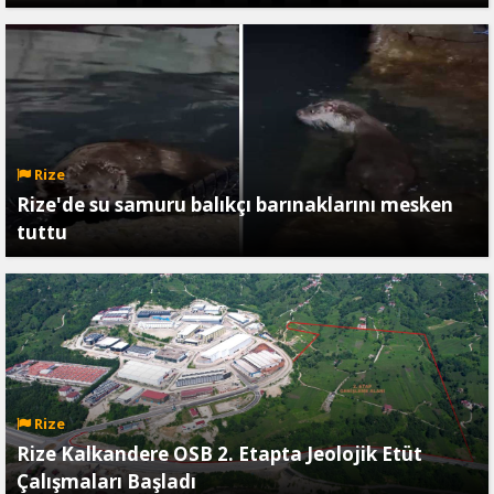
Rize
Rize'de su samuru balıkçı barınaklarını mesken
tuttu
Rize
Rize Kalkandere OSB 2. Etapta Jeolojik Etüt
Çalışmaları Başladı