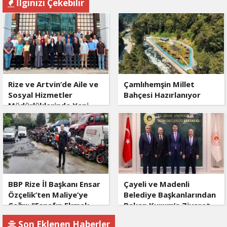
İlginizi Çekebilir
Rize ve Artvin’de Aile ve
Çamlıhemşin Millet
Sosyal Hizmetler
Bahçesi Hazırlanıyor
Müdürlüklerinde Yeni
Dönem
BBP Rize İl Başkanı Ensar
Çayeli ve Madenli
Özçelik’ten Maliye’ye
Belediye Başkanlarından
Çağrı: "Esnafın Ekmek
Bakan Kurum’a Ziyaret
Teknesine Haciz Borcu
Son Eklenen Haberler
Ödetmez, Üretimi