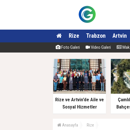
Rize
Trabzon
Artvin
Foto Galeri
Video Galeri
Maka
Rize ve Artvin’de Aile ve
Çamlı
Sosyal Hizmetler
Bahçes
Müdürlüklerinde Yeni
Dönem
Anasayfa
Rize