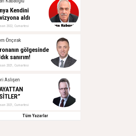
an Kabaoğlu
nya Kendini
vizyona aldı
isan 2022, Cumartesi
m Önçırak
ronanın gölgesinde
ldık sanırım!
isan 2021, Cumartesi
ri Aslışen
AYATTAN
SİTLER”
isan 2021, Cumartesi
Tüm Yazarlar