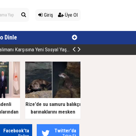
Giriş
Üye Ol
o Dinle
manı Karşısına Yeni Sosyal Yaşam Alan
adenli
Rize'de su samuru balıkçı
nlarından
barınaklarını mesken
 Ziyaret
tuttu
Facebook'ta
Twitter'da