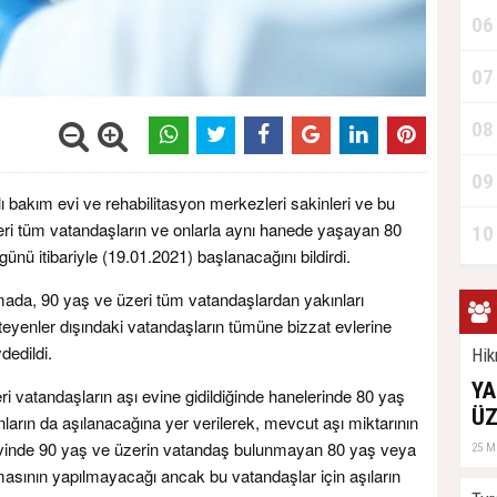
06
07
08
09
ı bakım evi ve rehabilitasyon merkezleri sakinleri ve bu
zeri tüm vatandaşların ve onlarla aynı hanede yaşayan 80
10
günü itibariyle (19.01.2021) başlanacağını bildirdi.
mada, 90 yaş ve üzeri tüm vatandaşlardan yakınları
teyenler dışındaki vatandaşların tümüne bizzat evlerine
dedildi.
Hik
YA
i vatandaşların aşı evine gidildiğinde hanelerinde 80 yaş
ÜZ
rın da aşılanacağına yer verilerek, mevcut aşı miktarının
 evinde 90 yaş ve üzerin vatandaş bulunmayan 80 yaş veya
25 M
nmasının yapılmayacağı ancak bu vatandaşlar için aşıların