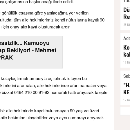
Tur
aşı çalışmasına başlanacağı ifade edildi.
Dü
e gönüllük esasına göre yapılacağına yer verilen
Re
ltuda; tüm aile hekimlerimiz kendi nüfuslarına kayıtlı 90
23 N
 için onay alıp kayıt oluşturacaklardır.
Ade
essizlik... Kamuoyu
Ko
ap Bekliyor! - Mehmet
ka
PRAK
17 N
Sab
i kolaylaştırmak amacıyla aşı olmak isteyen bu
“H
hekimlerini aramaları, aile hekimlerince aranmamaları veya
KE
 bizzat 0464 210 00 91-92 numaralı hattı arayarak talepte
17 N
çbir aile hekiminde kaydı bulunmayan 90 yaş ve üzeri
n aile hekimine ulaşabilirler veya aynı numarayı arayarak