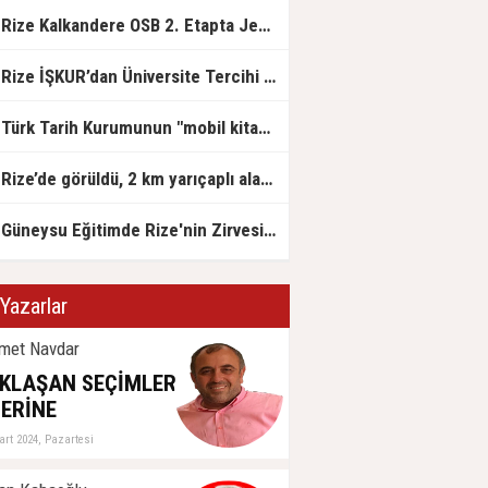
Rize Kalkandere OSB 2. Etapta Jeolojik Etüt Çalışmaları Başladı
Rize İŞKUR’dan Üniversite Tercihi Yapan Adaylara DABİS Desteği
Türk Tarih Kurumunun "mobil kitap satış mağazası" Rize'ye geldi
Rize’de görüldü, 2 km yarıçaplı alan karantinada
Güneysu Eğitimde Rize'nin Zirvesinde: LGS ve YKS’de Rize Birinciliği Geldi!
Yazarlar
met Navdar
KLAŞAN SEÇİMLER
ERİNE
art 2024, Pazartesi