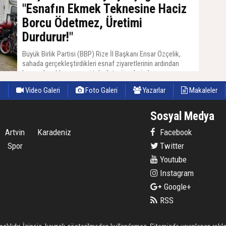
"Esnafın Ekmek Teknesine Haciz
Borcu Ödetmez, Üretimi
Durdurur!"
Büyük Birlik Partisi (BBP) Rize İl Başkanı Ensar Özçelik,
sahada gerçekleştirdikleri esnaf ziyaretlerinin ardından
kamu alacakları ve vergi tahsilatı süreçlerinde yaşanan
sıkıntılara dikkat çekerek Hazine ve Maliye Bakanlığına
e
Video Galeri
Foto Galeri
Yazarlar
Makaleler
çağrıda bulundu.
Sosyal Medya
Artvin
Karadeniz
Facebook
Spor
Twitter
Youtube
Instagram
Google+
RSS