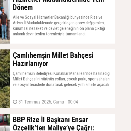
Dönem
Aile ve Sosyal Hizmetler Bakanlığı bünyesinde Rize ve
Artvin İl Müdürlüklerinde gerçekleşen görev değişimleri,
kurumsal nezaket ve devlet geleneğinin ön plana çıktığı
anlamlı devir teslim törenleriyle tamamlandı.
31 Temmuz 2026, Cuma - 00:04
Çamlıhemşin Millet Bahçesi
Hazırlanıyor
Çamlıhemşin Belediyesi Konaklar Mahallesi’nde hazırladığı
Millet Bahçesi’ni yürüyüş yolları, çocuk parkı, spor sahaları
ve sosyal tesislerle donatarak gelecek yıl hizmete açacak
31 Temmuz 2026, Cuma - 00:04
BBP Rize İl Başkanı Ensar
Özçelik’ten Maliye’ye Çağrı: