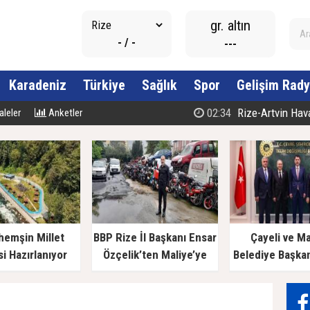
gr. altın
- / -
---
Karadeniz
Türkiye
Sağlık
Spor
Gelişim Rady
02:34
Rize-Artvin Havali
leler
Anketler
hemşin Millet
BBP Rize İl Başkanı Ensar
Çayeli ve M
i Hazırlanıyor
Özçelik’ten Maliye’ye
Belediye Başka
Çağrı: "Esnafın Ekmek
Bakan Kurum’a
Teknesine Haciz Borcu
Ödetmez, Üretimi