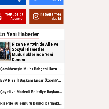
Beğen
Takip Et
Youtube'da
Instagram'da
Abone Ol
Takip Et
En Yeni Haberler
Rize ve Artvin’de Aile ve
Sosyal Hizmetler
Müdürlüklerinde Yeni
Dönem
Aile ve Sosyal Hizmetler Bakanlığı
Çamlıhemşin Millet Bahçesi Hazırlanıyor
bünyesinde Rize ve Artvin İl
Müdürlüklerinde gerçekleşen görev
değişimleri, kurumsal nezaket ve
BP Rize İl Başkanı Ensar Özçelik’ten Maliye’ye Çağrı: "Esnafın Ekmek Teknesine Haciz Borcu Ödetmez, Üretimi Durdurur!"
devlet geleneğinin ön plana çıktığı
anlamlı devir teslim törenleriyle
tamamlandı.
Çayeli ve Madenli Belediye Başkanlarından Bakan Kurum’a Ziyaret
Rize'de su samuru balıkçı barınaklarını mesken tuttu