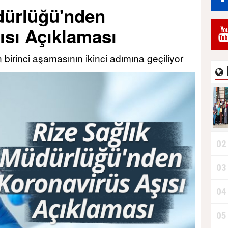
dürlüğü'nden
Durdurur!"
ısı Açıklaması
birinci aşamasının ikinci adımına geçiliyor
02
03
B
04
05