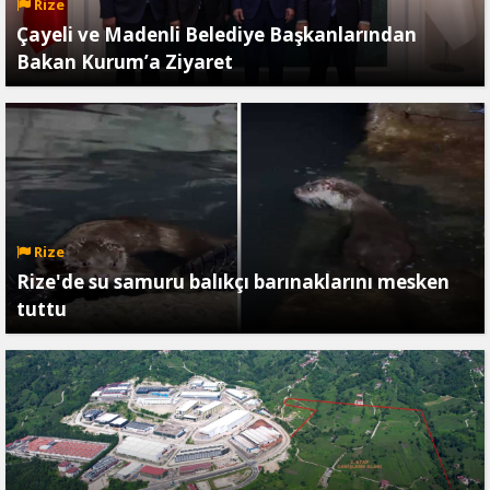
Rize
Çayeli ve Madenli Belediye Başkanlarından
Bakan Kurum’a Ziyaret
Rize
Rize'de su samuru balıkçı barınaklarını mesken
tuttu