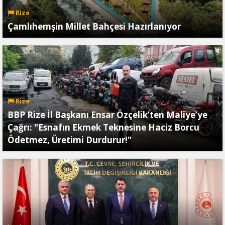
Rize
Çamlıhemşin Millet Bahçesi Hazırlanıyor
Rize
BBP Rize İl Başkanı Ensar Özçelik’ten Maliye’ye
Çağrı: "Esnafın Ekmek Teknesine Haciz Borcu
Ödetmez, Üretimi Durdurur!"