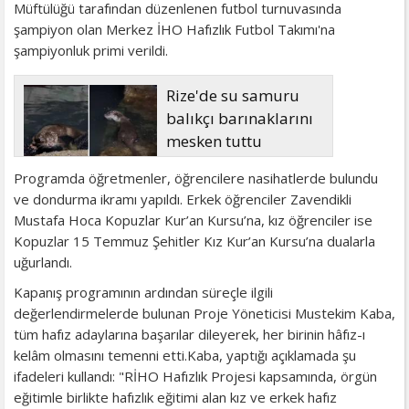
Müftülüğü tarafından düzenlenen futbol turnuvasında
şampiyon olan Merkez İHO Hafızlık Futbol Takımı'na
şampiyonluk primi verildi.
Rize'de su samuru
balıkçı barınaklarını
mesken tuttu
Programda öğretmenler, öğrencilere nasihatlerde bulundu
ve dondurma ikramı yapıldı. Erkek öğrenciler Zavendikli
Mustafa Hoca Kopuzlar Kur’an Kursu’na, kız öğrenciler ise
Kopuzlar 15 Temmuz Şehitler Kız Kur’an Kursu’na dualarla
uğurlandı.
Kapanış programının ardından süreçle ilgili
değerlendirmelerde bulunan Proje Yöneticisi Mustekim Kaba,
tüm hafız adaylarına başarılar dileyerek, her birinin hâfız-ı
kelâm olmasını temenni etti.Kaba, yaptığı açıklamada şu
ifadeleri kullandı: "RİHO Hafızlık Projesi kapsamında, örgün
eğitimle birlikte hafızlık eğitimi alan kız ve erkek hafız