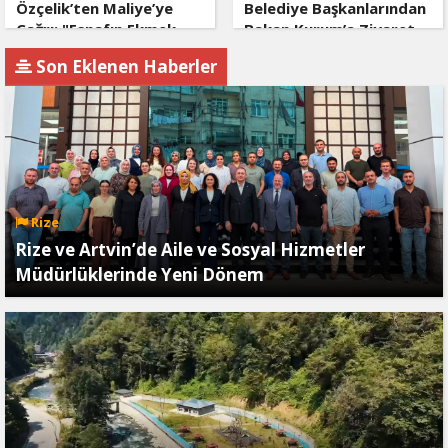
Özçelik’ten Maliye’ye
Belediye Başkanlarından
Çağrı: "Esnafın Ekmek
Bakan Kurum’a Ziyaret
Teknesine Haciz Borcu
Son Eklenen Haberler
Ödetmez, Üretimi
Durdurur!"
Rize
Rize ve Artvin’de Aile ve Sosyal Hizmetler
Müdürlüklerinde Yeni Dönem