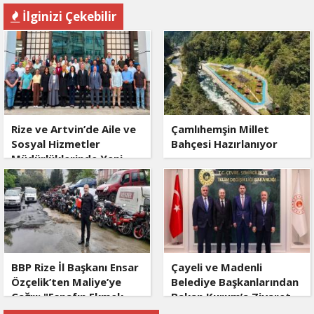
İlginizi Çekebilir
Rize ve Artvin’de Aile ve
Çamlıhemşin Millet
Sosyal Hizmetler
Bahçesi Hazırlanıyor
Müdürlüklerinde Yeni
Dönem
BBP Rize İl Başkanı Ensar
Çayeli ve Madenli
Özçelik’ten Maliye’ye
Belediye Başkanlarından
Çağrı: "Esnafın Ekmek
Bakan Kurum’a Ziyaret
Teknesine Haciz Borcu