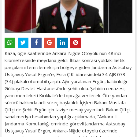
Kaza, öğle saatlerinde Ankara-Niğde Otoyolu'nun 48'inci
kilometresinde meydana geldi. İhbar sonrası yoldaki lastik
parçalarını temizlemek için bölgeye giden Jandarma Astsubay
Üstçavuş Yusuf Ergün'e, Esra Ç.K. idaresindeki 34 AJB 073
(34) plakalı otomobil çarptı. Ağır yaralanan Ergün, kaldırıldığı
Gölbaşı Devlet Hastanesi'nde şehit oldu. Şehidin cenazesi,
yarın memleketi Kırıkkale'de toprağa verilecek. Öte yandan
sürücü hakkında adli süreç başlatıldı. İçişleri Bakanı Mustafa
Çiftçi de Şehit Ergün için taziye mesajı yayımladı. Bakan Çiftçi,
sanal medya hesabından yaptığı açıklamada, "Ankara İl
Jandarma Komutanlığı emrinde görevli Jandarma Astsubay
Üstçavuş Yusuf Ergün, Ankara-Niğde otoyolu üzerinde