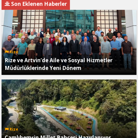
Son Eklenen Haberler
Ödetmez, Üretimi
Durdurur!"
Rize
Rize ve Artvin’de Aile ve Sosyal Hizmetler
Müdürlüklerinde Yeni Dönem
Rize
Çamlıhemşin Millet Bahçesi Hazırlanıyor