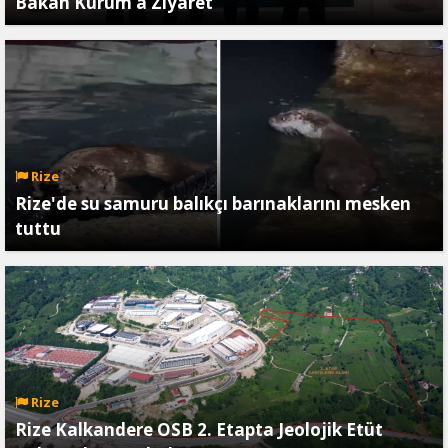
Bakan Kurum’a Ziyaret
Rize
Rize'de su samuru balıkçı barınaklarını mesken
tuttu
Rize
Rize Kalkandere OSB 2. Etapta Jeolojik Etüt