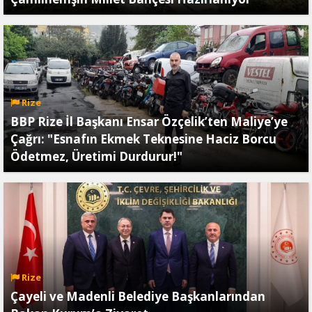
Rize
BBP Rize İl Başkanı Ensar Özçelik’ten Maliye’ye
Çağrı: "Esnafın Ekmek Teknesine Haciz Borcu
Ödetmez, Üretimi Durdurur!"
Rize
Çayeli ve Madenli Belediye Başkanlarından