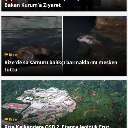
Bakan Kurum’a Ziyaret
Rize
Rize'de su samuru balıkçı barınaklarını mesken
tuttu
Rize
Rize Kalkandere OSB 2. Etapta Jeolojik Etüt