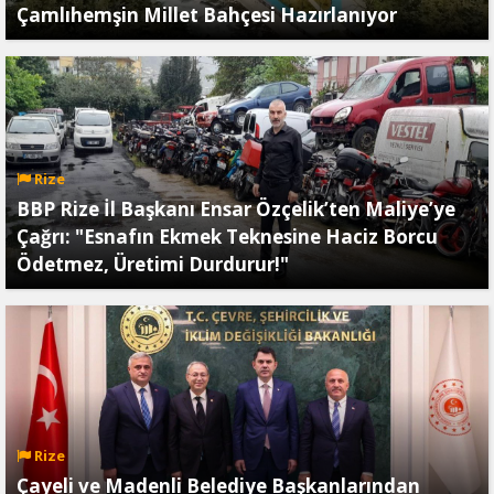
Çamlıhemşin Millet Bahçesi Hazırlanıyor
Rize
BBP Rize İl Başkanı Ensar Özçelik’ten Maliye’ye
Çağrı: "Esnafın Ekmek Teknesine Haciz Borcu
Ödetmez, Üretimi Durdurur!"
Rize
Çayeli ve Madenli Belediye Başkanlarından