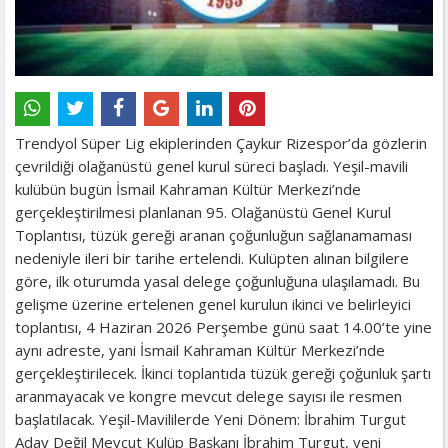
Trendyol Süper Lig ekiplerinden Çaykur Rizespor’da gözlerin
çevrildiği olağanüstü genel kurul süreci başladı. Yeşil-mavili
kulübün bugün İsmail Kahraman Kültür Merkezi’nde
gerçekleştirilmesi planlanan 95. Olağanüstü Genel Kurul
Toplantısı, tüzük gereği aranan çoğunluğun sağlanamaması
nedeniyle ileri bir tarihe ertelendi. Kulüpten alınan bilgilere
göre, ilk oturumda yasal delege çoğunluğuna ulaşılamadı. Bu
gelişme üzerine ertelenen genel kurulun ikinci ve belirleyici
toplantısı, 4 Haziran 2026 Perşembe günü saat 14.00’te yine
aynı adreste, yani İsmail Kahraman Kültür Merkezi’nde
gerçekleştirilecek. İkinci toplantıda tüzük gereği çoğunluk şartı
aranmayacak ve kongre mevcut delege sayısı ile resmen
başlatılacak. Yeşil-Mavililerde Yeni Dönem: İbrahim Turgut
Aday Değil Mevcut Kulüp Başkanı İbrahim Turgut, yeni