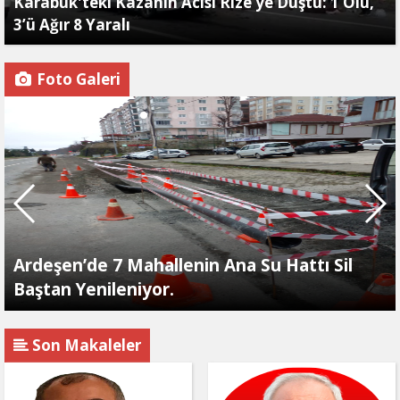
Karabük'teki Kazanın Acısı Rize’ye Düştü: 1 Ölü,
3’ü Ağır 8 Yaralı
Foto Galeri
Ardeşen’de 7 Mahallenin Ana Su Hattı Sil
Baştan Yenileniyor.
Son Makaleler