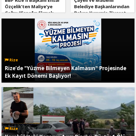
BBP Rize İl Başkanı Ensar
Çayeli ve Madenli
Özçelik’ten Maliye’ye
Belediye Başkanlarından
Çağrı: "Esnafın Ekmek
Bakan Kurum’a Ziyaret
Teknesine Haciz Borcu
Ödetmez, Üretimi
Durdurur!"
Rize
Rize’de "Yüzme Bilmeyen Kalmasın" Projesinde
Ek Kayıt Dönemi Başlıyor!
Rize