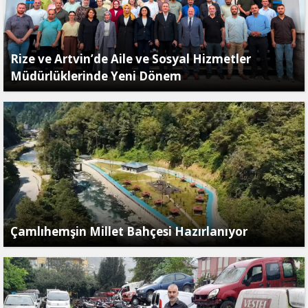
Rize ve Artvin’de Aile ve Sosyal Hizmetler
Müdürlüklerinde Yeni Dönem
Çamlıhemşin Millet Bahçesi Hazırlanıyor