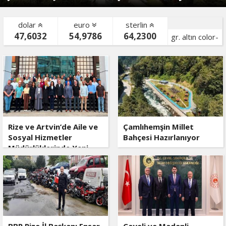
dolar
euro
sterlin
47,6032
54,9786
64,2300
gr. altın color-
bist color-
Rize ve Artvin’de Aile ve
Çamlıhemşin Millet
Sosyal Hizmetler
Bahçesi Hazırlanıyor
Müdürlüklerinde Yeni
Dönem