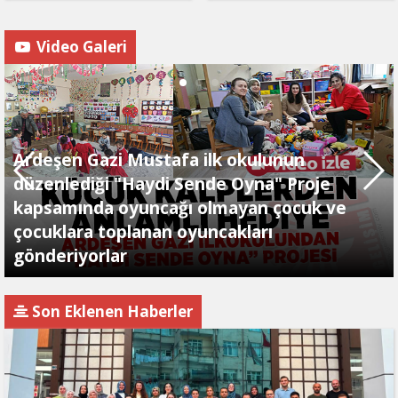
Video Galeri
Ardeşen Gazi Mustafa ilk okulunun
düzenlediği "Haydi Sende Oyna" Proje
kapsamında oyuncağı olmayan çocuk ve
çocuklara toplanan oyuncakları
gönderiyorlar
Son Eklenen Haberler