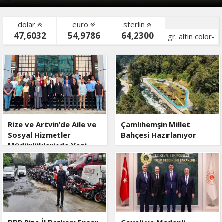
dolar
euro
sterlin
47,6032
54,9786
64,2300
gr. altın color-
bist color-
Rize ve Artvin’de Aile ve
Çamlıhemşin Millet
Sosyal Hizmetler
Bahçesi Hazırlanıyor
Müdürlüklerinde Yeni
Dönem