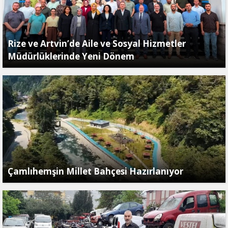
Rize ve Artvin’de Aile ve Sosyal Hizmetler
Müdürlüklerinde Yeni Dönem
Çamlıhemşin Millet Bahçesi Hazırlanıyor