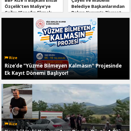
BBP Rize İl Başkanı Ensar
Çayeli ve Madenli
Özçelik’ten Maliye’ye
Belediye Başkanlarından
Çağrı: "Esnafın Ekmek
Bakan Kurum’a Ziyaret
Teknesine Haciz Borcu
Ödetmez, Üretimi
Durdurur!"
Rize
Rize’de "Yüzme Bilmeyen Kalmasın" Projesinde
Ek Kayıt Dönemi Başlıyor!
Rize