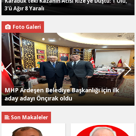
Karabük'teki Kazanın Acısı Rize’ye Düştü: 1 Ölü,
3’ü Ağır 8 Yaralı
Foto Galeri
MHP Ardeşen Belediye Başkanlığı için ilk
aday adayı Önçırak oldu
Son Makaleler